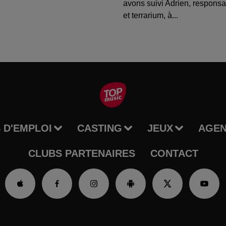
avons suivi Adrien, respons
et terrarium, à...
 D'EMPLOI
CASTING
JEUX
AGE
CLUBS PARTENAIRES
CONTACT