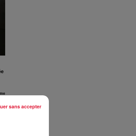
ée
ème
hin
uer sans accepter
que
mer
tre