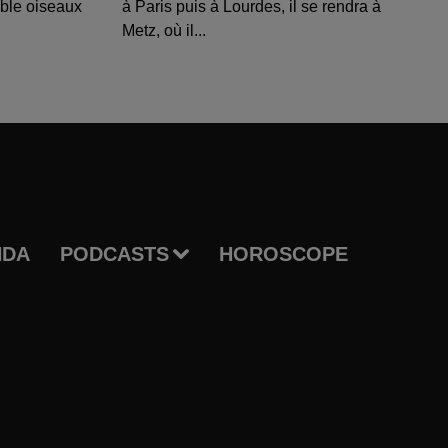
able oiseaux
à Paris puis à Lourdes, il se rendra à
Metz, où il...
NDA
PODCASTS
HOROSCOPE