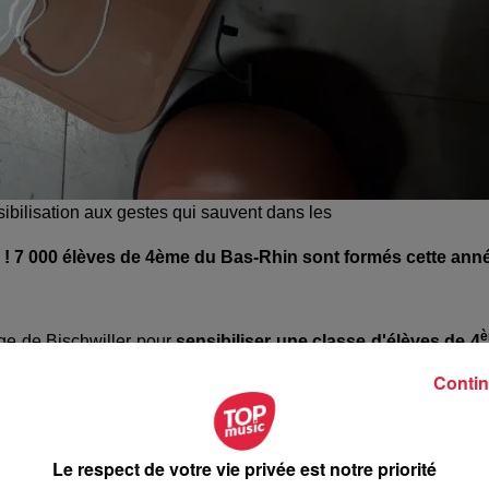
ibilisation aux gestes qui sauvent dans les
 ! 7 000 élèves de 4ème du Bas-Rhin sont formés cette ann
ège de Bischwiller pour
sensibiliser une classe d'élèves de 4
 d'expérimentation avait eu lieu dans
12 collèges du Bas-R
Contin
ase de test, le SDIS 67, le Département du Bas-Rhin ainsi 
 à
7 000 élèves de 4ème en 2018-2019
. L'objectif est de for
 à l'horizon 2021.
Le respect de votre vie privée est notre priorité
la protection et l'alerte en cas d'accident
, d'apprendre à met