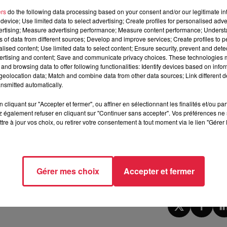
agie ou encore de pratiquer une réanimation cardiaque
. 
ers
do the following data processing based on your consent and/or our legitimate int
device; Use limited data to select advertising; Create profiles for personalised adver
Jérôme Boulanger qui pilote le dispositif :
vertising; Measure advertising performance; Measure content performance; Unders
ns of data from different sources; Develop and improve services; Create profiles to 
i que j'ai en tête c'est dans le Haut-Rhin, un élève de collèg
alised content; Use limited data to select content; Ensure security, prevent and detect
 la réanimation cardiaque sur l'un de ses camarades de classe.
ertising and content; Save and communicate privacy choices. These technologies
ui est vraiment révélateur de l'importance et de l'utilité de ce
and browsing data to offer following functionalities: Identify devices based on infor
eolocation data; Match and combine data from other data sources; Link different de
fficaces qui permettent de sauver des vies.
nsmitted automatically.
cliquant sur "Accepter et fermer", ou affiner en sélectionnant les finalités et/ou pa
 également refuser en cliquant sur "Continuer sans accepter". Vos préférences ne 
tre à jour vos choix, ou retirer votre consentement à tout moment via le lien "Gérer 
du Lièvre II
à Bischwiller, ce lundi / @Top Music
025 à 16h48 Estelle Burckel
Gérer mes choix
Accepter et fermer