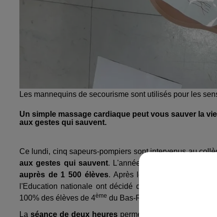
Les mannequins de secourisme sont utilisés pour les sens
Un simple massage cardiaque peut vous sauver la vie
aux gestes qui sauvent.
Ce lundi, cinq sapeurs-pompiers sont intervenus au coll
aux gestes qui sauvent
. L'année dernière, une phase
auprès de 1 500 élèves
. Après le succès de cette ph
l'Education nationale ont décidé d'étendre le dispositif
ème
100% des élèves de 4
du Bas-Rhin, soit 12 000 élèves
La
séance de deux heures
permet de
sensibiliser sur 