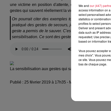
une victime en position d'attente,
d'arrêter une hémorr
We and
our (447) partn
access information on a 
gestes qui sauvent réellement la vie, selon le commandant 
select personalised ad
statistics or combinatio
On pourrait citer des exemples tous les jours mais celu
profiles to select person
pratiqué des gestes de secours, je crois que c'était de
Deliver and present adv
geste a permis de le sauver. C'est pour nous un exemple q
data such as IP address 
requested; Use precise g
sensibilisation. Ce sont des gestes simples et vraiment e
based on information tra
Vous pouvez accepter en 
mes choix". Vous pouvez
ce site. Vous pouvez met
bas de chaque page.
La sensibilisation aux gestes qui sauvent au collège
Saut 
Publié : 25 février 2019 à 17h35 - Modifié : 30 octobre 2