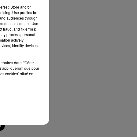
Des
erest: Store and/or
tising; Use profiles to
tand audiences through
personalise content; Use
e a
 fraud, and fix errors;
 Ce
 may process personal
tte
mation actively
vices; Identify devices
rtenaires dans "Gérer
s'appliqueront que pour
les cookies" situé en