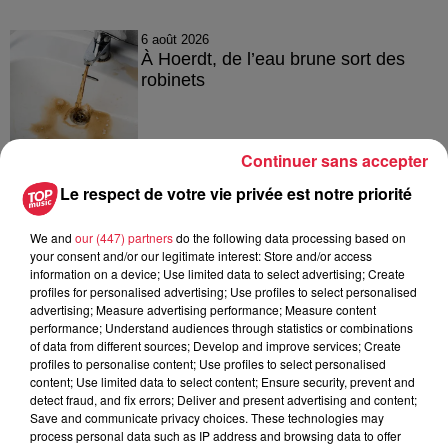
6 août 2026
À Hoerdt, de l’eau brune sort des
robinets
Continuer sans accepter
6 août 2026
Le respect de votre vie privée est notre priorité
Tags antisémites à Strasbourg :
Catherine Trautmann réagit
We and
our (447) partners
do the following data processing based on
your consent and/or our legitimate interest: Store and/or access
information on a device; Use limited data to select advertising; Create
profiles for personalised advertising; Use profiles to select personalised
6 août 2026
advertising; Measure advertising performance; Measure content
Au zoo de Mulhouse : rencontre
performance; Understand audiences through statistics or combinations
of data from different sources; Develop and improve services; Create
avec les flamants rouges
profiles to personalise content; Use profiles to select personalised
content; Use limited data to select content; Ensure security, prevent and
detect fraud, and fix errors; Deliver and present advertising and content;
Save and communicate privacy choices. These technologies may
process personal data such as IP address and browsing data to offer