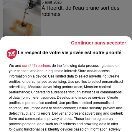
6 août 2026
À Hoerdt, de l’eau brune sort des
robinets
Continuer sans accepter
6 août 2026
Tags antisémites à Strasbourg :
Le respect de votre vie privée est notre priorité
Catherine Trautmann réagit
We and
our (447) partners
do the following data processing based on
your consent and/or our legitimate interest: Store and/or access
information on a device; Use limited data to select advertising; Create
profiles for personalised advertising; Use profiles to select personalised
6 août 2026
Au zoo de Mulhouse : rencontre
advertising; Measure advertising performance; Measure content
performance; Understand audiences through statistics or combinations
avec les flamants rouges
of data from different sources; Develop and improve services; Create
profiles to personalise content; Use profiles to select personalised
content; Use limited data to select content; Ensure security, prevent and
detect fraud, and fix errors; Deliver and present advertising and content;
Save and communicate privacy choices. These technologies may
process personal data such as IP address and browsing data to offer
following functionalities: Identify devices based on information actively