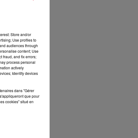
 de
que
erest: Store and/or
tising; Use profiles to
ope
tand audiences through
Par
personalise content; Use
 de
 fraud, and fix errors;
 may process personal
mation actively
vices; Identify devices
ion
rtenaires dans "Gérer
des
s'appliqueront que pour
sés
les cookies" situé en
ent
MS
.