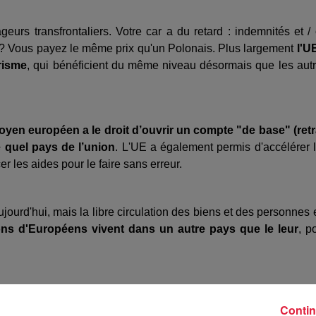
eurs transfrontaliers. Votre car a du retard : indemnités et /
? Vous payez le même prix qu'un Polonais. Plus largement
l'U
urisme
, qui bénéficient du même niveau désormais que les aut
toyen européen a le droit d’ouvrir un compte "de base" (retr
 quel pays de l’union
. L'UE a également permis d'accélérer 
 les aides pour le faire sans erreur.
urd'hui, mais la libre circulation des biens et des personnes 
ions d'Européens vivent dans un autre pays que le leur
, p
: or, argent, cuivre, palladium... Les normes, notamment liée
Contin
nts de smartphones qui souhaitent vendre leurs appareils sur le 