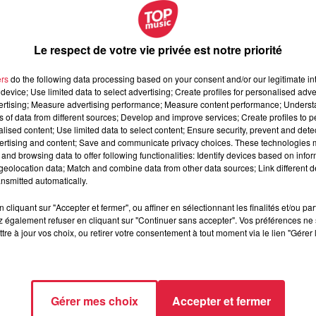
nnent pas d'une zone de conflit armé, et que les achats
de ces conflits
. C'est aussi l'Europe qui a fait pression pour 
ion.
Le respect de votre vie privée est notre priorité
ers
do the following data processing based on your consent and/or our legitimate int
device; Use limited data to select advertising; Create profiles for personalised adver
ues sont importants pour leur bien-être. Depuis 1976, l'Eur
vertising; Measure advertising performance; Measure content performance; Unders
ndaire ne sera utilisé dans la production des cosmétiques. 
ns of data from different sources; Develop and improve services; Create profiles to 
interdit l’expérimentation animale
à des fins d’élaboration
alised content; Use limited data to select content; Ensure security, prevent and detect
ertising and content; Save and communicate privacy choices. These technologies
and browsing data to offer following functionalities: Identify devices based on infor
eolocation data; Match and combine data from other data sources; Link different de
nsmitted automatically.
ateurs de chocolat !
Les Etats membres ont importé 1,7 mill
cliquant sur "Accepter et fermer", ou affiner en sélectionnant les finalités et/ou pa
 2016. Pour assurer une production de qualité, l'UE a imposé 
 également refuser en cliquant sur "Continuer sans accepter". Vos préférences ne 
eurs de cacao, notamment en Afrique. De même, les accords pas
tre à jour vos choix, ou retirer votre consentement à tout moment via le lien "Gérer 
merce équitable
.
it depuis l'étranger sans que ça vous coûte un bras.
Le Parlem
Gérer mes choix
Accepter et fermer
 coût maximum de 19 centimes la minute et 6 centimes le S