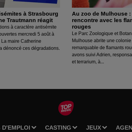
isémites à Strasbourg
Au zoo de Mulhouse :
ine Trautmann réagit
rencontre avec les fl
rouges
tions à caractère antisémite
Le Parc Zoologique et Botan
ouvertes mercredi 5 août à
Mulhouse abrite une colonie
 La maire Catherine
remarquable de flamants ro
a dénoncé ces dégradations.
avons suivi Adrien, respons
et terrarium, à...
 D'EMPLOI
CASTING
JEUX
AGE