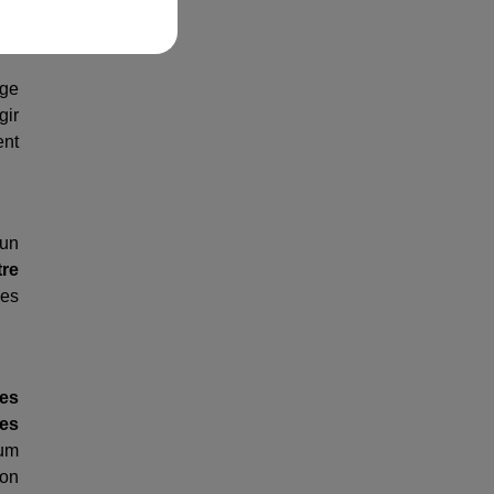
age
gir
ent
'un
tre
les
es
des
rum
ion