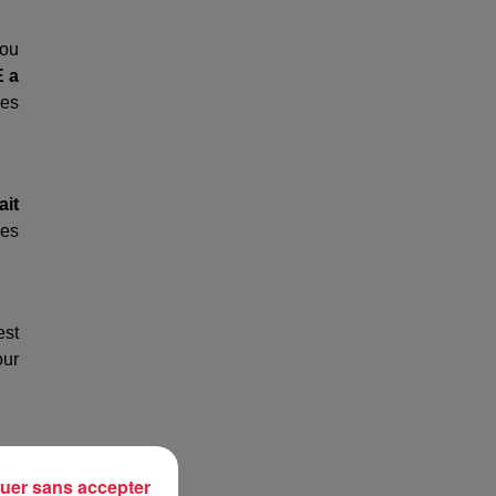
 ou
E a
res
ait
les
est
our
s à
uer sans accepter
sol