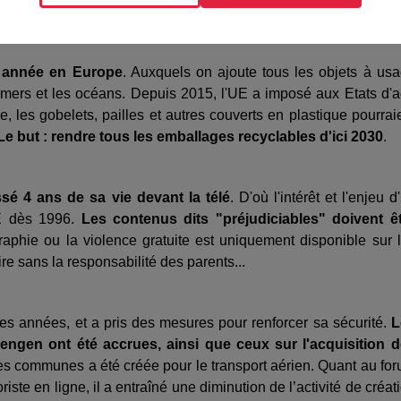
our séduire leurs clients.
ue année en Europe
. Auxquels on ajoute tous les objets à us
 mers et les océans. Depuis 2015, l'UE a imposé aux Etats d'a
e, les gobelets, pailles et autres couverts en plastique pourrai
Le but : rendre tous les emballages recyclables d'ici 2030
.
sé 4 ans de sa vie devant la télé
. D'où l'intérêt et l'enjeu d
UE dès 1996.
Les contenus dits "préjudiciables" doivent ê
aphie ou la violence gratuite est uniquement disponible sur 
re sans la responsabilité des parents...
res années, et a pris des mesures pour renforcer sa sécurité.
L
hengen ont été accrues, ainsi que ceux sur l'acquisition 
s communes a été créée pour le transport aérien. Quant au fo
riste en ligne, il a entraîné une diminution de l’activité de créat