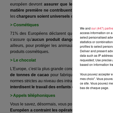
européen devront
assurer que les minerais ne provie
matière première ne contribuent pas au financement 
les
chargeurs soient universels
et éviter une surproduct
> Cosmétiques
We and
our (447) partn
access information on a 
71% des Européens déclarent que les produits cosmétiq
select personalised ad
s'assure qu'
aucun produit dangereux
ou à effet seco
statistics or combinatio
ailleurs, pour protéger les animaux,
l’Union européenne 
profiles to select person
Deliver and present adv
produits cosmétiques.
data such as IP address 
requested; Use precise g
> Le chocolat
based on information tra
L'Europe, c'est la plus grande concentration de consomm
Vous pouvez accepter en 
de tonnes de cacao
pour fabriquer le produit final en
mes choix". Vous pouvez
normes strictes au niveau des intrants chez les product
ce site. Vous pouvez met
interdisent le travail des enfants et renforcent le com
bas de chaque page.
> Appels téléphoniques
Vous le savez, désormais, vous pouvez utiliser votre forfa
Européen a contraint les opérateurs de l'Union a un