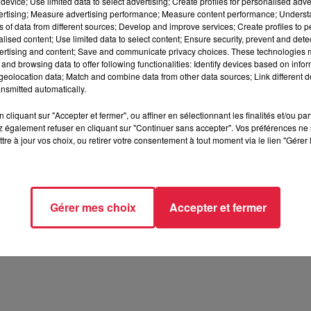
device; Use limited data to select advertising; Create profiles for personalised adver
r la conservation de la nature, l’okapi est principalement
mena
vertising; Measure advertising performance; Measure content performance; Unders
s civiles et au terrorisme en Afrique centrale.
ns of data from different sources; Develop and improve services; Create profiles to 
alised content; Use limited data to select content; Ensure security, prevent and detect
ertising and content; Save and communicate privacy choices. These technologies
and browsing data to offer following functionalities: Identify devices based on infor
érinaires, chef animalier et soigneurs, a été formé à la gesti
eolocation data; Match and combine data from other data sources; Link different de
nsmitted automatically.
mal méconnu, car encore peu étudié. Par exemple, les okapis s
ues. Leur alimentation demande alors des mesures particulièr
cliquant sur "Accepter et fermer", ou affiner en sélectionnant les finalités et/ou pa
érentes formations ont été suivies en France et à l’étranger 
 également refuser en cliquant sur "Continuer sans accepter". Vos préférences ne 
tre à jour vos choix, ou retirer votre consentement à tout moment via le lien "Gérer 
10h50 Rédaction
Gérer mes choix
Accepter et fermer