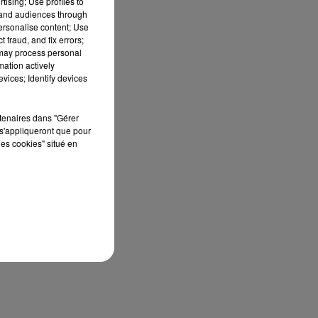
tising; Use profiles to
cé
tand audiences through
personalise content; Use
 fraud, and fix errors;
 may process personal
mation actively
on,
vices; Identify devices
ont
es,
rtenaires dans "Gérer
par
s'appliqueront que pour
les cookies" situé en