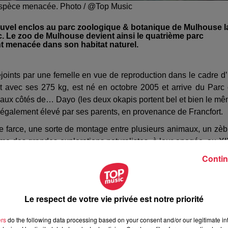
 espèce menacée. Photo / @Top Music
 nouvel enclos au parc zoologique & botanique de Mulhouse l
c. Le zoo de Mulhouse devient ainsi le quatrième parc
t menacée dans son habitat naturel.
rejoints par une femelle en vue de reproduction dans le cadre d
t avec ses 275 kg, est né en octobre 2005 et arrive du Parc
is aux côtés de… Dayo (les deux okapis portent bel et bien le m
 également élevé par ses parents, en provenance de Francfort.
e farce, une sorte de montage entre plusieurs animaux, un zèb
me des grandes explorations naturalistes, à leur apogée, au X
ique vers l’inconnu, à la découverte et à la recherche de nouvel
Contin
icain découvert ; cette découverte n’est intervenue que t
 parlait d’un aussi gros mammifère dans une zone qu’ils pensai
 ils l’auraient déjà rencontré. En vérité, le mode de vie ultra disc
Le respect de votre vie privée est notre priorité
beaucoup plus fastidieux de mener des explorations et de trouver 
e et directeur adjoint du Parc zoologique & botanique de Mulhou
ers
do the following data processing based on your consent and/or our legitimate int