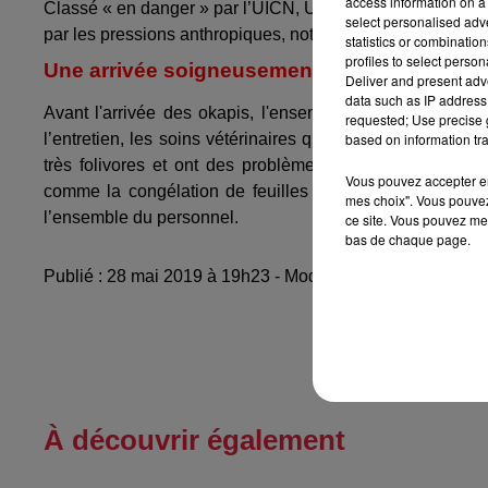
access information on a 
Classé « en danger » par l’UICN, Union internationale pou
select personalised ad
par les pressions anthropiques, notamment dues aux guerre
statistics or combinatio
profiles to select person
Une arrivée soigneusement préparée
Deliver and present adv
data such as IP address 
Avant l'arrivée des okapis, l'ensemble du personnel, vét
requested; Use precise g
based on information tra
l’entretien, les soins vétérinaires que demande cet ani
très folivores et ont des problèmes fréquents de coliq
Vous pouvez accepter en 
comme la congélation de feuilles en vue de l’hiver. Diff
mes choix". Vous pouvez
l’ensemble du personnel.
ce site. Vous pouvez met
bas de chaque page.
Publié : 28 mai 2019 à 19h23 - Modifié : 10 mai 2021 à 
À découvrir également