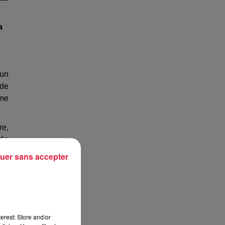
a
’un
 de
ême
re,
IXe
les
uer sans accepter
rès
ent
ret
des
se.
erest: Store and/or