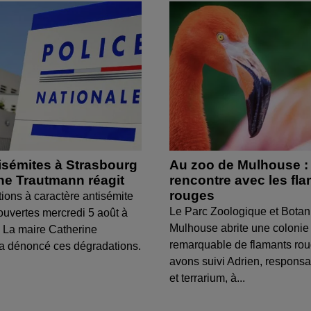
isémites à Strasbourg
Au zoo de Mulhouse :
ine Trautmann réagit
rencontre avec les fl
rouges
tions à caractère antisémite
Le Parc Zoologique et Botan
ouvertes mercredi 5 août à
Mulhouse abrite une colonie
 La maire Catherine
remarquable de flamants ro
a dénoncé ces dégradations.
avons suivi Adrien, respons
et terrarium, à...