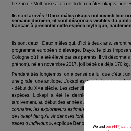
Le zoo de Mulhouse a accueilli deux mâles okapis, une
Ils sont arrivés ! Deux mâles okapis ont investi leur
semaine dernière, et sont désormais visibles du publi
français à présenter cette espèce mythique, hautemen
Ils sont deux ! Deux mâles qui, d’ici à deux ans, seront 
programme européen d’
élevage
. Dayo, le plus imposan
Cologne où il a été élevé par ses parents. Il vit désorma
prénom), né en novembre 2017, joli bébé de déjà 170 kg,
Pendant très longtemps, on a pensé de lui que c’était un
une girafe, une antilope. L’okapi est une
icône
, un emblè
- début du XXe siècle. Les scientifiques partaient en Afr
espèces. L’okapi a été le
dernier
gros mammifère afr
tardivement, au début des années 1900. «
Lorsqu’on leur
connaître, les explorateurs estimaient que s’il avait existé,
de l’okapi fait qu’il vit dans les forêts denses où il est 
traces d’individus
», explique Benoît Quintard, vétérinair
We and
our (447) partn