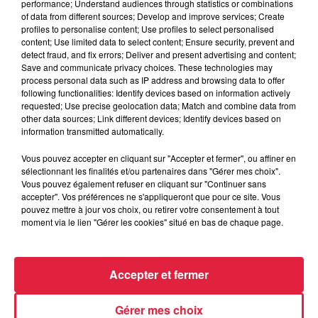
performance; Understand audiences through statistics or combinations
of data from different sources; Develop and improve services; Create
profiles to personalise content; Use profiles to select personalised
content; Use limited data to select content; Ensure security, prevent and
detect fraud, and fix errors; Deliver and present advertising and content;
Save and communicate privacy choices. These technologies may
process personal data such as IP address and browsing data to offer
following functionalities: Identify devices based on information actively
requested; Use precise geolocation data; Match and combine data from
other data sources; Link different devices; Identify devices based on
information transmitted automatically.
Vous pouvez accepter en cliquant sur "Accepter et fermer", ou affiner en
À Hoerdt, de l’eau brune sort des robinets
sélectionnant les finalités et/ou partenaires dans "Gérer mes choix".
Vous pouvez également refuser en cliquant sur "Continuer sans
Depuis plusieurs jours, des habitants de Hoerdt ont vu de
accepter". Vos préférences ne s'appliqueront que pour ce site. Vous
l’eau brune s’écouler de leurs robinets. Face aux
pouvez mettre à jour vos choix, ou retirer votre consentement à tout
nombreuses interrogations, la municipalité a pris...
moment via le lien "Gérer les cookies" situé en bas de chaque page.
Accepter et fermer
Gérer mes choix