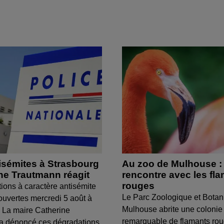
isémites à Strasbourg
Au zoo de Mulhouse :
ine Trautmann réagit
rencontre avec les fl
rouges
tions à caractère antisémite
Le Parc Zoologique et Botan
ouvertes mercredi 5 août à
Mulhouse abrite une colonie
 La maire Catherine
remarquable de flamants ro
a dénoncé ces dégradations.