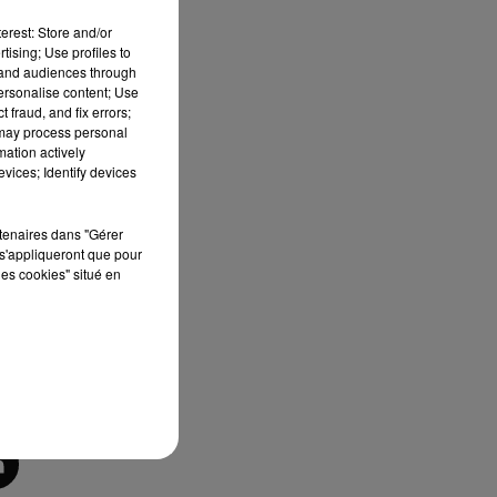
nge
erest: Store and/or
et"
tising; Use profiles to
 de
tand audiences through
personalise content; Use
 fraud, and fix errors;
ite
 may process personal
mation actively
 ou
vices; Identify devices
par
rtenaires dans "Gérer
s'appliqueront que pour
les cookies" situé en