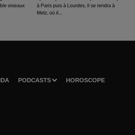
able oiseaux
à Paris puis à Lourdes, il se rendra à
Metz, où il...
NDA
PODCASTS
HOROSCOPE