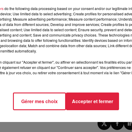
he des personnes qui trient peu ou mal"
. En-dehors du challe
ers
do the following data processing based on your consent and/or our legitimate int
r vers la culture, voire de développer la culture "zéro déch
device; Use limited data to select advertising; Create profiles for personalised adver
ns quartiers voient nettement la différence et ont beaucoup moins
vertising; Measure advertising performance; Measure content performance; Unders
ns of data from different sources; Develop and improve services; Create profiles to 
alised content; Use limited data to select content; Ensure security, prevent and detect
ent plus et mieux, en les amenant vers le tri grâce à cette pet
ertising and content; Save and communicate privacy choices. These technologies
and browsing data to offer following functionalities: Identify devices based on infor
n essaye vraiment de toucher des habitants qui trient pas
eolocation data; Match and combine data from other data sources; Link different de
 dans l’agglomération mulhousienne qui coûtent 700 000 euros 
nsmitted automatically.
cliquant sur "Accepter et fermer", ou affiner en sélectionnant les finalités et/ou pa
 également refuser en cliquant sur "Continuer sans accepter". Vos préférences ne 
tre à jour vos choix, ou retirer votre consentement à tout moment via le lien "Gérer 
r
yoyo.eco
et sur Facebook
Yoyo Mulhouse
.
Gérer mes choix
Accepter et fermer
 16h48 Céline Rinckel