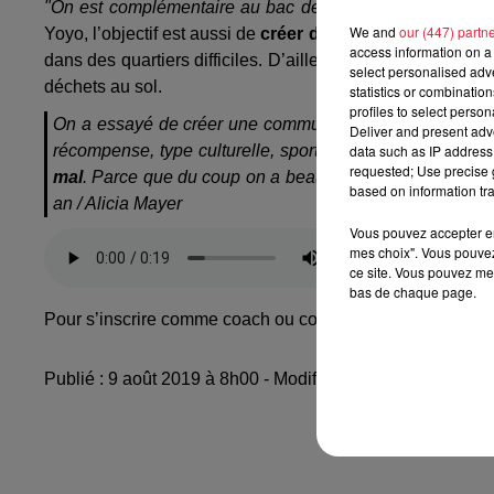
"On est complémentaire au bac de tri jaune, on recherc
We and
our (447) partn
Yoyo, l’objectif est aussi de
créer du lien social, d’amene
access information on a 
dans des quartiers difficiles. D’ailleurs en un an, certai
select personalised ad
déchets au sol.
statistics or combinatio
profiles to select person
On a essayé de créer une communauté d’habitants qui tri
Deliver and present adv
data such as IP address 
récompense, type culturelle, sportive ou de bien-être.
O
requested; Use precise g
mal
. Parce que du coup on a beaucoup d’erreurs de tri
based on information tra
an / Alicia Mayer
Vous pouvez accepter en 
mes choix". Vous pouvez
ce site. Vous pouvez met
bas de chaque page.
Pour s’inscrire comme coach ou comme trieur, cliquez su
Publié : 9 août 2019 à 8h00 - Modifié : 30 octobre 2025 à