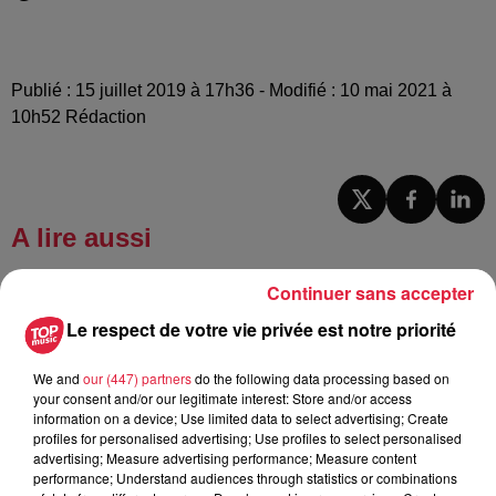
Publié : 15 juillet 2019 à 17h36 - Modifié : 10 mai 2021 à
10h52 Rédaction
A lire aussi
Continuer sans accepter
16h11
Une journée à l'Écomusée d'Alsace à
Le respect de votre vie privée est notre priorité
Ungersheim
We and
our (447) partners
do the following data processing based on
your consent and/or our legitimate interest: Store and/or access
information on a device; Use limited data to select advertising; Create
profiles for personalised advertising; Use profiles to select personalised
6h38
advertising; Measure advertising performance; Measure content
Les sentiers poussettes de la Vallée
performance; Understand audiences through statistics or combinations
de Villé