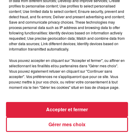
of data from different sources; Develop and improve services; Create
profiles to personalise content; Use profiles to select personalised
content; Use limited data to select content; Ensure security, prevent and
detect fraud, and fix errors; Deliver and present advertising and content;
Save and communicate privacy choices. These technologies may
6 août 2026
process personal data such as IP address and browsing data to offer
À Hoerdt, de l’eau brune sort des
following functionalities: Identify devices based on information actively
requested; Use precise geolocation data; Match and combine data from
robinets
other data sources; Link different devices; Identify devices based on
information transmitted automatically.
Vous pouvez accepter en cliquant sur "Accepter et fermer", ou affiner en
sélectionnant les finalités et/ou partenaires dans "Gérer mes choix".
Vous pouvez également refuser en cliquant sur "Continuer sans
accepter". Vos préférences ne s'appliqueront que pour ce site. Vous
À découvrir également
pouvez mettre à jour vos choix, ou retirer votre consentement à tout
moment via le lien "Gérer les cookies" situé en bas de chaque page.
Accepter et fermer
Gérer mes choix