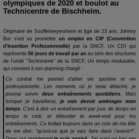
olympiques de 2020 et boulot au
Technicentre de Bischheim.
Originaire de Souffelweyersheim et âgé de 23 ans, Johnny
Bur s'est vu promettre
un emploi en CIP (Convention
d'Insertion Professionnelle)
par la SNCF. Un CDI qui
représente
50 jours de travail par an
au sein des structures
de l'unité "Technirame" de la SNCF. Un temps modulable,
qui convient à son planning chargé :
Ce contrat me permet d'allier vie sportive et vie
professionnelle. Les moments où je serai détaché, je
pourrai suivre
deux entraînements quotidiens
. Mais
lorsque je travaillerai,
je vais devoir aménager mon
temps
. C'est à dire un entraînement par jour, de temps en
temps le midi, et déborder le week-end pour les
entraînements. Ca trottait toujours dans un coin de ma tête
de me dire: "qu'est-ce que je vais faire dans l'avenir?".
Donc oui maintenant
je suis apaisé
. J'ai suivi un bac pro