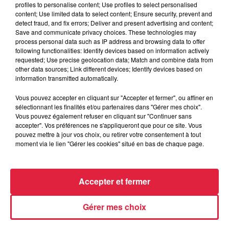
profiles to personalise content; Use profiles to select personalised
content; Use limited data to select content; Ensure security, prevent and
detect fraud, and fix errors; Deliver and present advertising and content;
Save and communicate privacy choices. These technologies may
process personal data such as IP address and browsing data to offer
following functionalities: Identify devices based on information actively
requested; Use precise geolocation data; Match and combine data from
other data sources; Link different devices; Identify devices based on
Europa-Park : des précisons sur l’après Euro-
information transmitted automatically.
Mir
Vous pouvez accepter en cliquant sur "Accepter et fermer", ou affiner en
Pendant trois décennies, l'Euro-Mir a fait tourner les têtes
sélectionnant les finalités et/ou partenaires dans "Gérer mes choix".
des visiteurs. La mythique montagne russe s'apprête
Vous pouvez également refuser en cliquant sur "Continuer sans
désormais à disparaître du paysage du parc...
accepter". Vos préférences ne s'appliqueront que pour ce site. Vous
pouvez mettre à jour vos choix, ou retirer votre consentement à tout
moment via le lien "Gérer les cookies" situé en bas de chaque page.
Accepter et fermer
Gérer mes choix