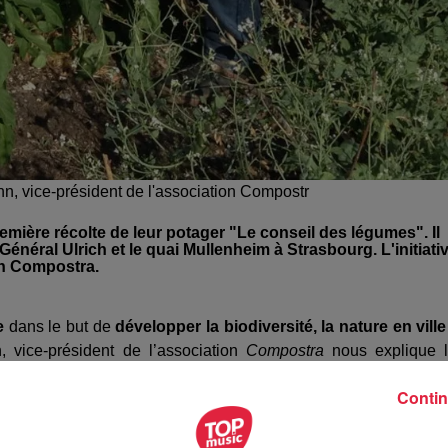
hn, vice-président de l'association Compostr
remière récolte de leur potager "Le conseil des légumes". Il
Général Ulrich et le quai Mullenheim à Strasbourg. L'initiati
ion Compostra.
e
dans le but de
développer la biodiversité, la nature en ville
 vice-président de l’association
Compostra
nous explique 
Contin
oi
, en quartier résidentiel à l'Orangerie de Strasbourg, c'est qu
ui se développe
, c'est valorisant. Puis le groupe qui s'est consti