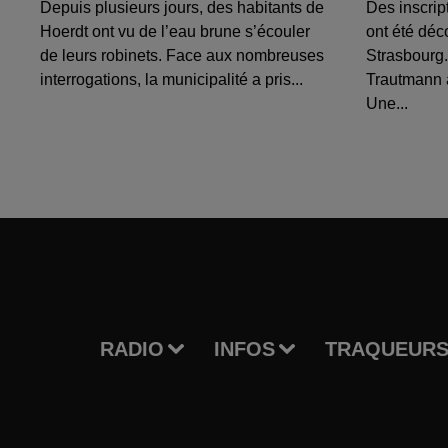
Depuis plusieurs jours, des habitants de
Des inscrip
Hoerdt ont vu de l’eau brune s’écouler
ont été déc
de leurs robinets. Face aux nombreuses
Strasbourg.
interrogations, la municipalité a pris...
Trautmann 
Une...
RADIO
INFOS
TRAQUEURS