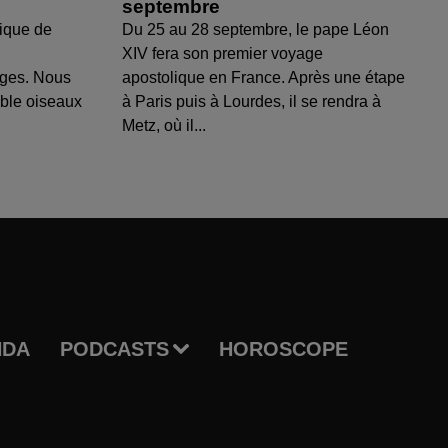
septembre
ique de
Du 25 au 28 septembre, le pape Léon
XIV fera son premier voyage
uges. Nous
apostolique en France. Après une étape
able oiseaux
à Paris puis à Lourdes, il se rendra à
Metz, où il...
NDA
PODCASTS
HOROSCOPE