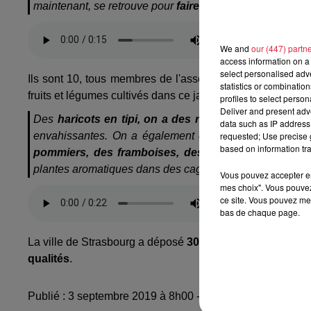
maintenant, se retrouve pour
faire des petits pique-niq
We and
our (447) partn
access information on a 
select personalised ad
Ils sont 10, tous membres de l'association
Compostra
, à
statistics or combinatio
fruits et légumes cultivés dans ce jardin :
profiles to select person
Deliver and present adv
Des
haricots en tipi, on a des radis blanc, des toma
data such as IP address 
envahissantes. On a également de très jolies petites
requested; Use precise g
based on information tra
pommiers, des framboises, des groseilles
. On a pla
plantes aromatiques dans des cagettes.
Vous pouvez accepter en 
mes choix". Vous pouvez
ce site. Vous pouvez met
bas de chaque page.
La ville de Strasbourg a déposé
30 cm de compost
dans 
qualités
.
Publié : 3 septembre 2019 à 8h00 - Modifié : 30 octobre