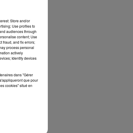
erest: Store and/or
tising; Use profiles to
tand audiences through
les
personalise content; Use
 fraud, and fix errors;
 may process personal
peu
mation actively
es
vices; Identify devices
des
rtenaires dans "Gérer
s'appliqueront que pour
les cookies" situé en