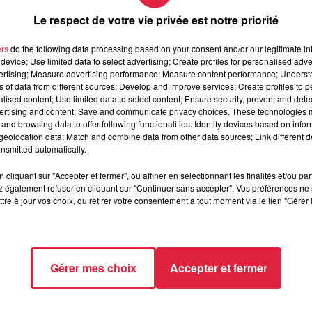
ues dans le jardin
.
Le respect de votre vie privée est notre priorité
ers
do the following data processing based on your consent and/or our legitimate int
device; Use limited data to select advertising; Create profiles for personalised adver
vertising; Measure advertising performance; Measure content performance; Unders
 cultiver et récolter les plantations. Didier Kahn nous présente 
ns of data from different sources; Develop and improve services; Create profiles to 
alised content; Use limited data to select content; Ensure security, prevent and detect
ertising and content; Save and communicate privacy choices. These technologies
tes cerises
. On a toute une série de courgettes qui sont un 
and browsing data to offer following functionalities: Identify devices based on infor
 aubergines et puis des pastèques. On a aussi des mûriers,
d
eolocation data; Match and combine data from other data sources; Link different de
nsmitted automatically.
nté à l'ombre, des betteraves et autour de l'arbre on a mis 
cliquant sur "Accepter et fermer", ou affiner en sélectionnant les finalités et/ou pa
 également refuser en cliquant sur "Continuer sans accepter". Vos préférences ne 
tre à jour vos choix, ou retirer votre consentement à tout moment via le lien "Gérer 
le sol du jardin pour que
les cultures soient de meilleures
Gérer mes choix
Accepter et fermer
 2025 à 16h48 Rédaction