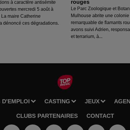
rouges
tions à caractère antisémite
Le Parc Zoologique et Botan
ouvertes mercredi 5 août à
Mulhouse abrite une colonie
 La maire Catherine
remarquable de flamants ro
a dénoncé ces dégradations.
avons suivi Adrien, respons
et terrarium, à...
 D'EMPLOI
CASTING
JEUX
AGE
CLUBS PARTENAIRES
CONTACT