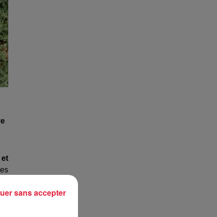
ve
 et
les
uer sans accepter
and
tué