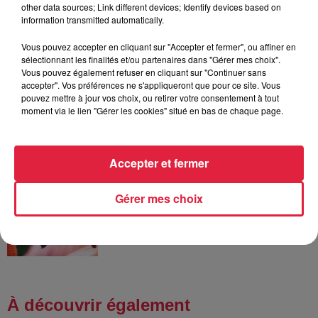
other data sources; Link different devices; Identify devices based on
robinets
information transmitted automatically.
Vous pouvez accepter en cliquant sur "Accepter et fermer", ou affiner en
sélectionnant les finalités et/ou partenaires dans "Gérer mes choix".
Vous pouvez également refuser en cliquant sur "Continuer sans
6 août 2026
accepter". Vos préférences ne s'appliqueront que pour ce site. Vous
Tags antisémites à Strasbourg :
pouvez mettre à jour vos choix, ou retirer votre consentement à tout
Catherine Trautmann réagit
moment via le lien "Gérer les cookies" situé en bas de chaque page.
Accepter et fermer
6 août 2026
Au zoo de Mulhouse : rencontre
Gérer mes choix
avec les flamants rouges
À découvrir également