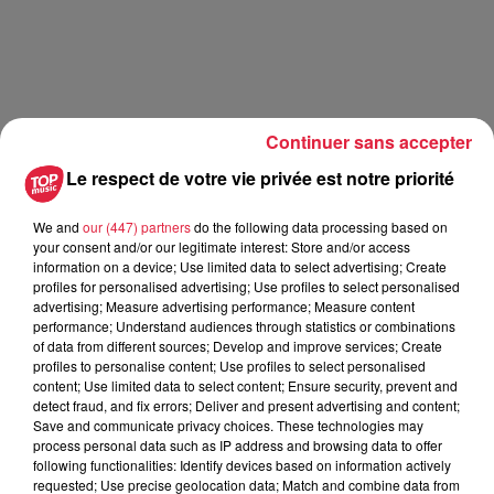
Continuer sans accepter
Le respect de votre vie privée est notre priorité
Chez Ginette, un soir de carnaval
We and
our (447) partners
do the following data processing based on
your consent and/or our legitimate interest: Store and/or access
Publié : 16 septembre 2019 à 8h00 - Modifié : 30 octobre
information on a device; Use limited data to select advertising; Create
2025 à 16h48 Céline Rinckel
profiles for personalised advertising; Use profiles to select personalised
advertising; Measure advertising performance; Measure content
performance; Understand audiences through statistics or combinations
of data from different sources; Develop and improve services; Create
profiles to personalise content; Use profiles to select personalised
content; Use limited data to select content; Ensure security, prevent and
A lire aussi
detect fraud, and fix errors; Deliver and present advertising and content;
Save and communicate privacy choices. These technologies may
process personal data such as IP address and browsing data to offer
following functionalities: Identify devices based on information actively
6 août 2026
requested; Use precise geolocation data; Match and combine data from
À Hoerdt, de l’eau brune sort des