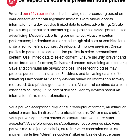
A lire aussi
We and
our (447) partners
do the following data processing based on
your consent and/or our legitimate interest: Store and/or access
information on a device; Use limited data to select advertising; Create
profiles for personalised advertising; Use profiles to select personalised
6 août 2026
advertising; Measure advertising performance; Measure content
À Hoerdt, de l’eau brune sort des
performance; Understand audiences through statistics or combinations
robinets
of data from different sources; Develop and improve services; Create
profiles to personalise content; Use profiles to select personalised
content; Use limited data to select content; Ensure security, prevent and
detect fraud, and fix errors; Deliver and present advertising and content;
Save and communicate privacy choices. These technologies may
6 août 2026
process personal data such as IP address and browsing data to offer
Tags antisémites à Strasbourg :
following functionalities: Identify devices based on information actively
Catherine Trautmann réagit
requested; Use precise geolocation data; Match and combine data from
other data sources; Link different devices; Identify devices based on
information transmitted automatically.
Vous pouvez accepter en cliquant sur "Accepter et fermer", ou affiner en
6 août 2026
sélectionnant les finalités et/ou partenaires dans "Gérer mes choix".
Au zoo de Mulhouse : rencontre
Vous pouvez également refuser en cliquant sur "Continuer sans
accepter". Vos préférences ne s'appliqueront que pour ce site. Vous
avec les flamants rouges
pouvez mettre à jour vos choix, ou retirer votre consentement à tout
moment via le lien "Gérer les cookies" situé en bas de chaque page.