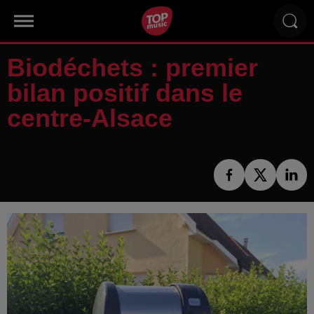
Biodéchets : premier
bilan positif dans le
centre-Alsace