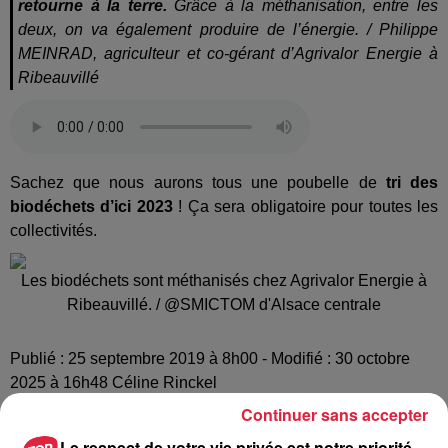
retourne à la terre.
Grâce à la méthanisation, entre les
deux, on va également produire de l’énergie. / Philippe
MEINRAD, agriculteur et co-gérant d’Agrivalor Energie à
Ribeauvillé
Sachez que nous aurons tous une poubelle de
tri des
biodéchets d’ici 2023
! Ça sera obligatoire pour toutes les
collectivités.
Les biodéchets sont méthanisés chez Agrivalor Energie à
Ribeauvillé. / @SMICTOM d'Alsace centrale
Publié : 25 septembre 2019 à 8h00 - Modifié : 30 octobre
2025 à 16h48 Céline Rinckel
Continuer sans accepter
Le respect de votre vie privée est notre priorité