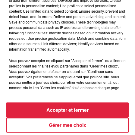
of data from different sources; Develop and improve services; Create
profiles to personalise content; Use profiles to select personalised
content; Use limited data to select content; Ensure security, prevent and
detect fraud, and fix errors; Deliver and present advertising and content;
Save and communicate privacy choices. These technologies may
process personal data such as IP address and browsing data to offer
following functionalities: Identify devices based on information actively
requested; Use precise geolocation data; Match and combine data from
other data sources; Link different devices; Identify devices based on
information transmitted automatically.
À Hoerdt, de l’eau brune sort des robinets
Vous pouvez accepter en cliquant sur "Accepter et fermer", ou affiner en
Depuis plusieurs jours, des habitants de Hoerdt ont vu de
sélectionnant les finalités et/ou partenaires dans "Gérer mes choix".
Vous pouvez également refuser en cliquant sur "Continuer sans
l’eau brune s’écouler de leurs robinets. Face aux
accepter". Vos préférences ne s'appliqueront que pour ce site. Vous
nombreuses interrogations, la municipalité a pris...
pouvez mettre à jour vos choix, ou retirer votre consentement à tout
moment via le lien "Gérer les cookies" situé en bas de chaque page.
Accepter et fermer
Gérer mes choix