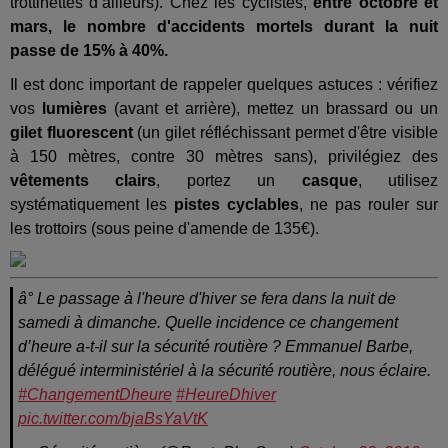
trottinettes d’ailleurs). Chez les cyclistes,
entre octobre et
mars, le nombre d'accidents mortels durant la nuit
passe de 15% à 40%.
Il est donc important de rappeler quelques astuces : vérifiez
vos
lumières
(avant et arrière), mettez un brassard ou un
gilet fluorescent
(un gilet réfléchissant permet d'être visible
à 150 mètres, contre 30 mètres sans), privilégiez des
vêtements clairs
, portez un
casque
, utilisez
systématiquement les
pistes cyclables
, ne pas rouler sur
les trottoirs (sous peine d'amende de 135€).
â° Le passage à l'heure d'hiver se fera dans la nuit de
samedi à dimanche. Quelle incidence ce changement
d’heure a-t-il sur la sécurité routière ? Emmanuel Barbe,
délégué interministériel à la sécurité routière, nous éclaire.
#ChangementDheure
#HeureDhiver
pic.twitter.com/bjaBsYaVtK