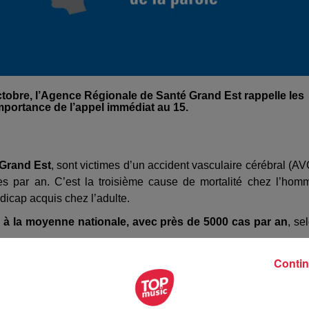
ctobre, l’Agence Régionale de Santé Grand Est rappelle les
importance de l’appel immédiat au 15.
 Grand Est
, sont victimes d’un accident vasculaire cérébral (AV
 par an. C’est la troisième cause de mortalité chez l’hom
icap acquis chez l’adulte.
r à la moyenne nationale, avec près de 5000 cas par an
, se
Contin
culation sanguine vers ou dans le cerveau est interrompue par
ent) ou par un vaisseau sanguin rompu (AVC hémorragique).