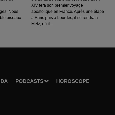
XIV fera son premier voyage
uges. Nous
apostolique en France. Après une étape
able oiseaux
à Paris puis à Lourdes, il se rendra à
Metz, où il...
NDA
PODCASTS
HOROSCOPE