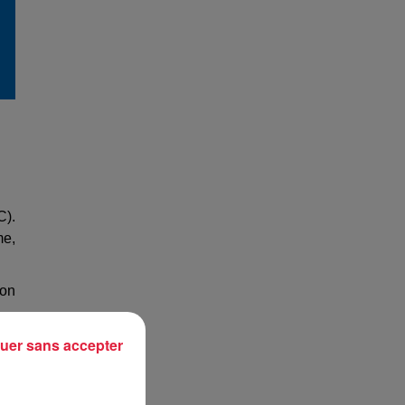
C).
me,
lon
uer sans accepter
 un