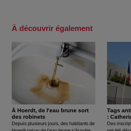
À découvrir également
À Hoerdt, de l’eau brune sort
Tags ant
des robinets
: Cather
Depuis plusieurs jours, des habitants de
Des inscrip
Hoerdt ont vu de l’eau brune s’écouler
ont été déc