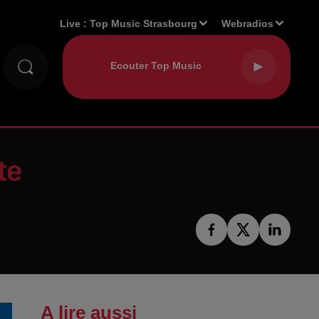
Live :
Top Music Strasbourg
Webradios
te
A lire aussi