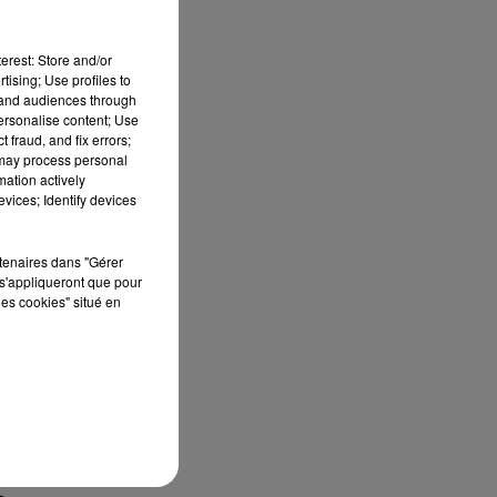
erest: Store and/or
tising; Use profiles to
tand audiences through
personalise content; Use
 fraud, and fix errors;
 may process personal
mation actively
vices; Identify devices
de
rtenaires dans "Gérer
s'appliqueront que pour
les cookies" situé en
ez