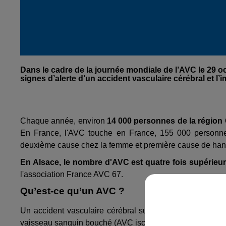
Dans le cadre de la journée mondiale de l’AVC le 29 o
signes d’alerte d’un accident vasculaire cérébral et l’
Chaque année, environ
14 000 personnes de la région
En France, l'AVC touche en France, 155 000 personnes
deuxième cause chez la femme et première cause de hand
En Alsace, le nombre d'AVC est quatre fois supérieu
l'association France AVC 67.
Qu’est-ce qu’un AVC ?
Un accident vasculaire cérébral survient lorsque la cir
vaisseau sanguin bouché (AVC ischémique, le plus fréqu