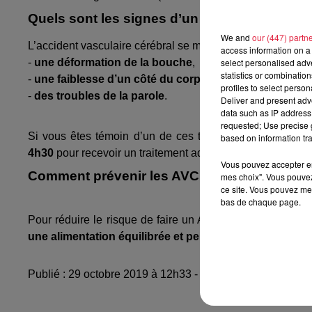
Quels sont les signes d’un AVC ?
We and
our (447) partn
L’accident vasculaire cérébral se manifeste soudainement
access information on a 
select personalised ad
-
une déformation de la bouche
,
statistics or combinatio
-
une faiblesse d’un côté du corps, bras ou jambe
,
profiles to select person
-
des troubles de la parole
.
Deliver and present adv
data such as IP address 
requested; Use precise g
Si vous êtes témoin d’un de ces trois signes, réagisse
based on information tra
4h30
pour recevoir un traitement adapté. Chaque minute 
Vous pouvez accepter en 
Comment prévenir les AVC ?
mes choix". Vous pouvez
ce site. Vous pouvez met
bas de chaque page.
Pour réduire le risque de faire un AVC,
vérifiez votre t
une alimentation équilibrée et peu salée
, une
activité
Publié : 29 octobre 2019 à 12h33 - Modifié : 10 mai 2021