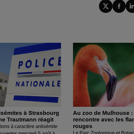
isémites à Strasbourg
Au zoo de Mulhouse :
ine Trautmann réagit
rencontre avec les fl
rouges
tions à caractère antisémite
Le Parc Zoologique et Botan
ouvertes mercredi 5 août à