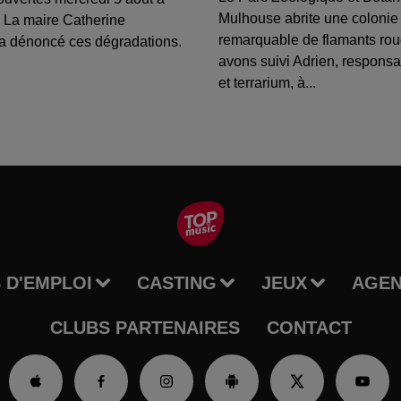
Mulhouse abrite une colonie
 La maire Catherine
remarquable de flamants ro
a dénoncé ces dégradations.
avons suivi Adrien, respons
et terrarium, à...
 D'EMPLOI
CASTING
JEUX
AGE
CLUBS PARTENAIRES
CONTACT