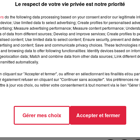
Le respect de votre vie privée est notre priorité
ers
do the following data processing based on your consent and/or our legitimate int
 par :
device; Use limited data to select advertising; Create profiles for personalised adver
vertising; Measure advertising performance; Measure content performance; Unders
ns of data from different sources; Develop and improve services; Create profiles to 
alised content; Use limited data to select content; Ensure security, prevent and detect
ertising and content; Save and communicate privacy choices. These technologies
and browsing data to offer following functionalities: Identify devices based on infor
eolocation data; Match and combine data from other data sources; Link different de
z.
Appelez immédiatement le 15.
Le patient ne dispose
que 
nsmitted automatically.
compte !
cliquant sur "Accepter et fermer", ou affiner en sélectionnant les finalités et/ou pa
 également refuser en cliquant sur "Continuer sans accepter". Vos préférences ne 
tre à jour vos choix, ou retirer votre consentement à tout moment via le lien "Gérer 
ension
(l’hypertension est en cause dans 80 % des cas),
adopt
 physique quotidienne
et
arrêtez de fumer
.
Gérer mes choix
Accepter et fermer
 à 10h54 Estelle Burckel