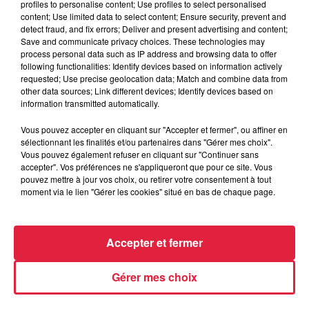
profiles to personalise content; Use profiles to select personalised
content; Use limited data to select content; Ensure security, prevent and
6 août 2026
detect fraud, and fix errors; Deliver and present advertising and content;
Au zoo de Mulhouse : rencontre
Save and communicate privacy choices. These technologies may
process personal data such as IP address and browsing data to offer
avec les flamants rouges
following functionalities: Identify devices based on information actively
requested; Use precise geolocation data; Match and combine data from
other data sources; Link different devices; Identify devices based on
information transmitted automatically.
Vous pouvez accepter en cliquant sur "Accepter et fermer", ou affiner en
sélectionnant les finalités et/ou partenaires dans "Gérer mes choix".
À découvrir également
Vous pouvez également refuser en cliquant sur "Continuer sans
accepter". Vos préférences ne s'appliqueront que pour ce site. Vous
pouvez mettre à jour vos choix, ou retirer votre consentement à tout
moment via le lien "Gérer les cookies" situé en bas de chaque page.
Accepter et fermer
Gérer mes choix