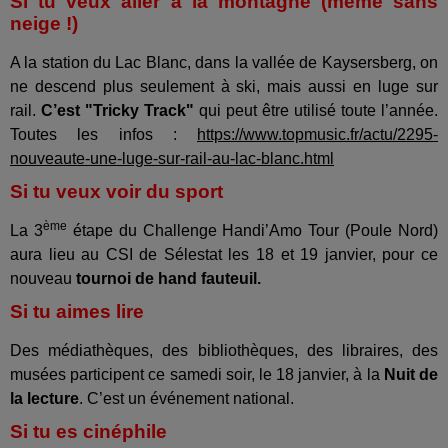
Si tu veux aller à la montagne (même sans
neige !)
A la station du Lac Blanc, dans la vallée de Kaysersberg, on
ne descend plus seulement à ski, mais aussi en luge sur
rail.
C’est "Tricky Track"
qui peut être utilisé toute l’année.
Toutes les infos :
https://www.topmusic.fr/actu/2295-
nouveaute-une-luge-sur-rail-au-lac-blanc.html
Si tu veux voir du sport
ème
La 3
étape du Challenge Handi’Amo Tour (Poule Nord)
aura lieu au CSI de Sélestat les 18 et 19 janvier, pour ce
nouveau
tournoi de hand fauteuil.
Si tu aimes lire
Des médiathèques, des bibliothèques, des libraires, des
musées participent ce samedi soir, le 18 janvier, à la
Nuit de
la lecture
. C’est un événement national.
Si tu es cinéphile