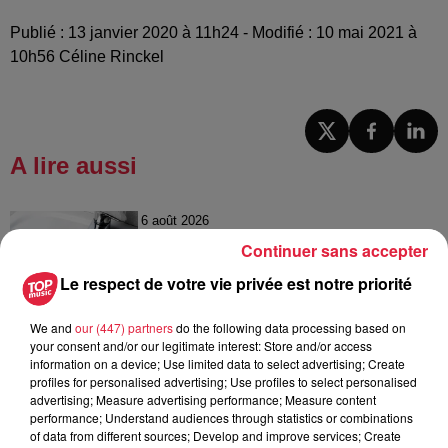
Publié : 13 janvier 2020 à 11h24 - Modifié : 10 mai 2021 à
10h56 Céline Rinckel
A lire aussi
6 août 2026
À Hoerdt, de l’eau brune sort des
Continuer sans accepter
robinets
Le respect de votre vie privée est notre priorité
We and
our (447) partners
do the following data processing based on
your consent and/or our legitimate interest: Store and/or access
6 août 2026
information on a device; Use limited data to select advertising; Create
Tags antisémites à Strasbourg :
profiles for personalised advertising; Use profiles to select personalised
Catherine Trautmann réagit
advertising; Measure advertising performance; Measure content
performance; Understand audiences through statistics or combinations
of data from different sources; Develop and improve services; Create