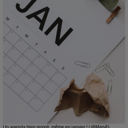
Un agenda bien rempli, même en janvier ! / @MaryFi