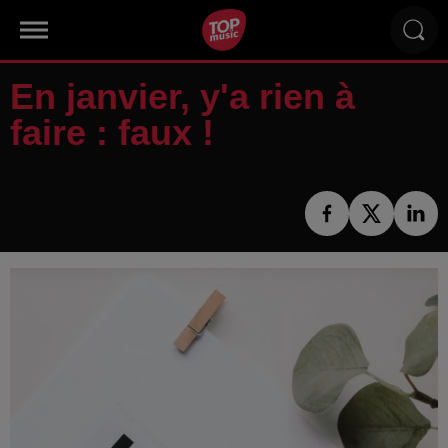
En janvier, y'a rien à
faire : faux !