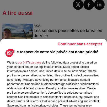
A lire aussi
6h38
Les sentiers poussettes de la Vallée
de Villé
Continuer sans accepter
Le respect de votre vie privée est notre priorité
6 août 2026
À Hoerdt, de l’eau brune sort des
We and
our (447) partners
do the following data processing based on
your consent and/or our legitimate interest: Store and/or access
robinets
information on a device; Use limited data to select advertising; Create
profiles for personalised advertising; Use profiles to select personalised
advertising; Measure advertising performance; Measure content
performance; Understand audiences through statistics or combinations
of data from different sources; Develop and improve services; Create
6 août 2026
profiles to personalise content; Use profiles to select personalised
Tags antisémites à Strasbourg :
content; Use limited data to select content; Ensure security, prevent and
Catherine Trautmann réagit
detect fraud, and fix errors; Deliver and present advertising and content;
Save and communicate privacy choices. These technologies may