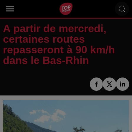
A partir de mercredi,
certaines routes
repasseront à 90 km/h
dans le Bas-Rhin