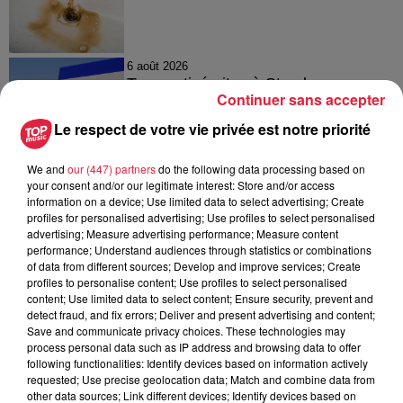
6 août 2026
Tags antisémites à Strasbourg :
Continuer sans accepter
Catherine Trautmann réagit
Le respect de votre vie privée est notre priorité
We and
our (447) partners
do the following data processing based on
your consent and/or our legitimate interest: Store and/or access
6 août 2026
information on a device; Use limited data to select advertising; Create
Au zoo de Mulhouse : rencontre
profiles for personalised advertising; Use profiles to select personalised
avec les flamants rouges
advertising; Measure advertising performance; Measure content
performance; Understand audiences through statistics or combinations
of data from different sources; Develop and improve services; Create
profiles to personalise content; Use profiles to select personalised
content; Use limited data to select content; Ensure security, prevent and
detect fraud, and fix errors; Deliver and present advertising and content;
Save and communicate privacy choices. These technologies may
process personal data such as IP address and browsing data to offer
À découvrir également
following functionalities: Identify devices based on information actively
requested; Use precise geolocation data; Match and combine data from
other data sources; Link different devices; Identify devices based on