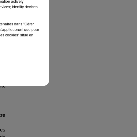
mation actively
ons
vices; Identify devices
es
rtenaires dans "Gérer
 en
s'appliqueront que pour
les cookies" situé en
nts
de
que
s,
re
des