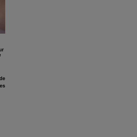
ur
e
 de
les