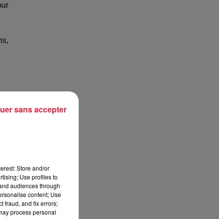
our
ns,
uer sans accepter
 au
 un
u à
erest: Store and/or
tising; Use profiles to
tand audiences through
s :
personalise content; Use
vé,
 fraud, and fix errors;
 may process personal