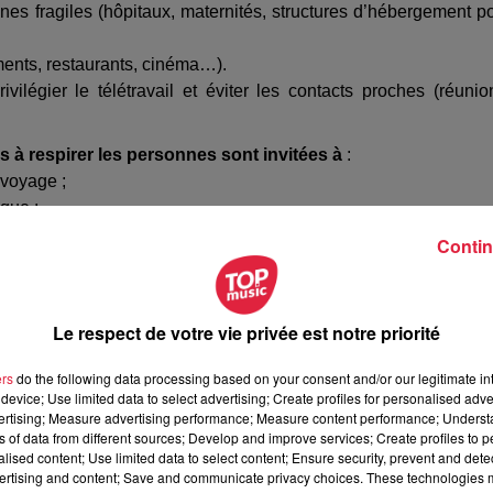
nes fragiles (hôpitaux, maternités, structures d’hébergement p
ments, restaurants, cinéma…).
vilégier le télétravail et éviter les contacts proches (réunio
és à respirer les personnes sont invitées à
:
 voyage ;
que ;
ences de l’hôpital.
Contin
raient de ces destinations ne doivent pas se rendre à l’école,
retour.
Le respect de votre vie privée est notre priorité
é hiérarchique avant la reprise des cours. Ils auront à fournir
avion ou de train, facture d’hôtel, de location de voitures…) o
ers
do the following data processing based on your consent and/or our legitimate int
device; Use limited data to select advertising; Create profiles for personalised adver
vertising; Measure advertising performance; Measure content performance; Unders
tous les personnels intervenant au sein des établissement
ns of data from different sources; Develop and improve services; Create profiles to 
 agents des collectivités territoriales, agents de droit pri
alised content; Use limited data to select content; Ensure security, prevent and detect
ertising and content; Save and communicate privacy choices. These technologies
 journée de carence ne sera appliquée.