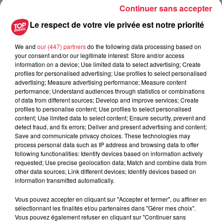
Continuer sans accepter
10h58 Céline Rinckel
Le respect de votre vie privée est notre priorité
We and
our (447) partners
do the following data processing based on
your consent and/or our legitimate interest: Store and/or access
A lire aussi
information on a device; Use limited data to select advertising; Create
profiles for personalised advertising; Use profiles to select personalised
advertising; Measure advertising performance; Measure content
14h33
performance; Understand audiences through statistics or combinations
Au zoo de Mulhouse : rencontre
of data from different sources; Develop and improve services; Create
avec les flamants rouges
profiles to personalise content; Use profiles to select personalised
content; Use limited data to select content; Ensure security, prevent and
detect fraud, and fix errors; Deliver and present advertising and content;
Save and communicate privacy choices. These technologies may
process personal data such as IP address and browsing data to offer
following functionalities: Identify devices based on information actively
12h23
requested; Use precise geolocation data; Match and combine data from
Les dernières infos sur la venue du
other data sources; Link different devices; Identify devices based on
pape à Metz en septembre
information transmitted automatically.
Vous pouvez accepter en cliquant sur "Accepter et fermer", ou affiner en
sélectionnant les finalités et/ou partenaires dans "Gérer mes choix".
Vous pouvez également refuser en cliquant sur "Continuer sans
5 août 2026