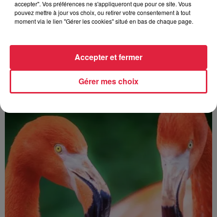
accepter". Vos préférences ne s'appliqueront que pour ce site. Vous
Europa-Park : des précisons sur
pouvez mettre à jour vos choix, ou retirer votre consentement à tout
l’après Euro-Mir
moment via le lien "Gérer les cookies" situé en bas de chaque page.
Accepter et fermer
Gérer mes choix
À découvrir également