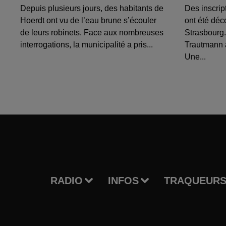
Depuis plusieurs jours, des habitants de
Des inscrip
Hoerdt ont vu de l’eau brune s’écouler
ont été déc
de leurs robinets. Face aux nombreuses
Strasbourg.
interrogations, la municipalité a pris...
Trautmann 
Une...
RADIO
INFOS
TRAQUEURS