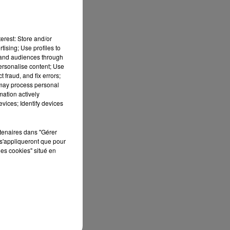
erest: Store and/or
 en
tising; Use profiles to
y a
tand audiences through
personalise content; Use
rès
 fraud, and fix errors;
 may process personal
mation actively
vices; Identify devices
e à
los
rtenaires dans "Gérer
s'appliqueront que pour
les cookies" situé en
500
 et