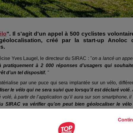
élo
". Il s'agit d'un appel à 500 cyclistes volontair
éolocalisation, créé par la start-up Anoloc 
los.
récise Yves Laugel, le directeur du SIRAC : "
on a lancé un appe
pratiquement à 2 000 réponses d’usagers qui souhaite
êt d’un tel dispositif.
"
térialise par une puce qui sera implantée sur un vélo, différe
iser le vélo
qui ne sera suivi que lorsqu’il est déclaré volé
.
volé, à partir de l’application qu’il aura sur son smartphone, il
du SIRAC va vérifier qu’on peut bien géolocaliser le vélo
ice nationale ou gendarmerie) pour le récupérer.
" précise Y
Contin