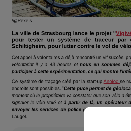
/@Pexels
La ville de Strasbourg lance le projet "
Vigiv
pour tester un système de traceur par g
Schiltigheim, pour lutter contre le vol de vé
Cet appel à volontaires a déjà rencontré un vif succès, p
volontariat il y a 48 heures et
nous en sommes déjà 
participer à cette expérimentation, ce qui montre l’intér
Ce système de traçage créé par la start-up
Anoloc
se ma
endroits sont possibles. "
Cette puce permet de géolocal
moment où le propriétaire va constater que son vélo a été 
signaler le vélo volé et
à partir de là, un opérateur 
envoyer les services de police
(police municipale, pol
Laugel.