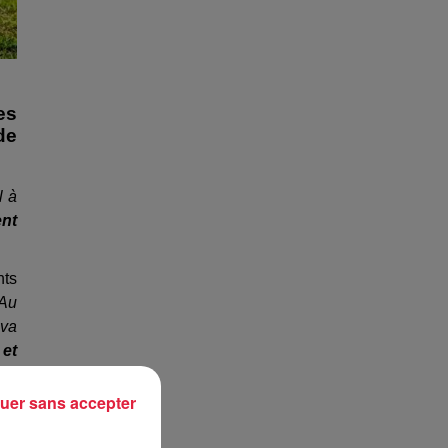
es
de
l à
nt
nts
 Au
 va
 et
ves
uer sans accepter