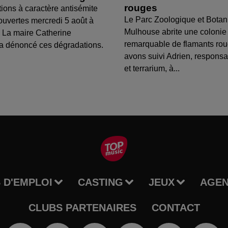
rouges
tions à caractère antisémite
Le Parc Zoologique et Botan
ouvertes mercredi 5 août à
Mulhouse abrite une colonie
 La maire Catherine
remarquable de flamants ro
a dénoncé ces dégradations.
avons suivi Adrien, respons
et terrarium, à...
 D'EMPLOI
CASTING
JEUX
AGE
CLUBS PARTENAIRES
CONTACT