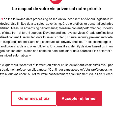
Le respect de votre vie privée est notre priorité
ers
do the following data processing based on your consent and/or our legitimate int
per d'un antivol. La ville de Strasbourg profitera de la mise
device; Use limited data to select advertising; Create profiles for personalised adver
ro digicode sur les vélos, en partenariat avec le CADR 67.
Il 
vertising; Measure advertising performance; Measure content performance; Unders
ns of data from different sources; Develop and improve services; Create profiles to 
ver leur vélo, ce qui pose le problème de la restitution ap
alised content; Use limited data to select content; Ensure security, prevent and detect
ertising and content; Save and communicate privacy choices. These technologies
and browsing data to offer following functionalities: Identify devices based on infor
eolocation data; Match and combine data from other data sources; Link different de
nsmitted automatically.
2000 plaintes pour vols de vélos sont déposées chaque anné
 ne porteraient pas plainte.
Cela porterait le nombre de vé
cliquant sur "Accepter et fermer", ou affiner en sélectionnant les finalités et/ou pa
 également refuser en cliquant sur "Continuer sans accepter". Vos préférences ne 
tre à jour vos choix, ou retirer votre consentement à tout moment via le lien "Gérer 
ez remplir le questionnaire qui figure dans le lien ci-
dessous
. 
novant.
Parmi les volontaires, certains porteront un leurre
Gérer mes choix
Accepter et fermer
&sid=687534&lang=fr
 à 16h48 Anne-Sophie Martin