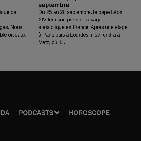
septembre
ique de
Du 25 au 28 septembre, le pape Léon
XIV fera son premier voyage
uges. Nous
apostolique en France. Après une étape
able oiseaux
à Paris puis à Lourdes, il se rendra à
Metz, où il...
NDA
PODCASTS
HOROSCOPE