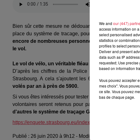
We and
our (447) partn
Bien sûr cette mesure ne dédouane pas l'usager de s'équi
access information on a 
place du système de tracage, pour faire graver un numé
select personalised ad
statistics or combinatio
encore de nombreuses personnes qui n’ont pas fait gra
profiles to select person
le vol.
Deliver and present adv
data such as IP address 
requested; Use precise g
Le vol de vélo, un véritable fléau
based on information tra
D’après les chiffres de la Police nationale, plus de 
Strasbourg. A cela s'ajoutent les 65% de personnes qui
Vous pouvez accepter en 
mes choix". Vous pouvez
volés par an à près de 5900.
ce site. Vous pouvez met
Si vous êtes intéressés pour tester ce dispositif, vous pouv
bas de chaque page.
volontaires seront retenus pour participer à ce projet in
d'autres le système de traçage GPS à tester.
https://enquete.strasbourg.eu/index.php?r=survey/index
Publié : 26 juin 2020 à 9h12 - Modifié : 30 octobre 2025