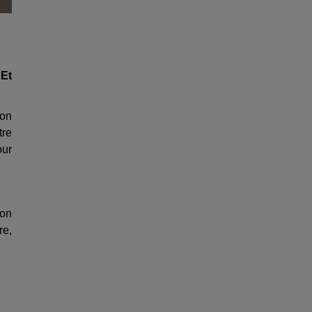
 Et
çon
tre
our
 on
re,