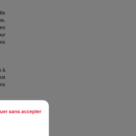
lle
me,
Les
our
ons
s à
est
ans
uer sans accepter
tte
ait