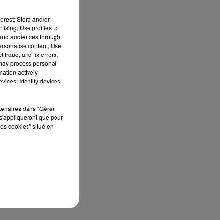
 de
erest: Store and/or
tising; Use profiles to
 de
tand audiences through
gie
personalise content; Use
.
 fraud, and fix errors;
 may process personal
mation actively
vices; Identify devices
nt.
 et
rès
rtenaires dans "Gérer
s'appliqueront que pour
les
les cookies" situé en
ent
nce
ils
res