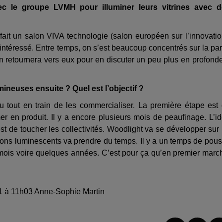
ec le groupe LVMH pour illuminer leurs vitrines avec 
ait un salon VIVA technologie (salon européen sur l’innovatio
s intéressé. Entre temps, on s’est beaucoup concentrés sur la par
n retournera vers eux pour en discuter un peu plus en profond
ineuses ensuite ? Quel est l’objectif ?
u tout en train de les commercialiser. La première étape est
mer en produit. Il y a encore plusieurs mois de peaufinage. L’i
st de toucher les collectivités. Woodlight va se développer sur
ons luminescents va prendre du temps. Il y a un temps de pou
s mois voire quelques années. C’est pour ça qu’en premier marc
21 à 11h03 Anne-Sophie Martin