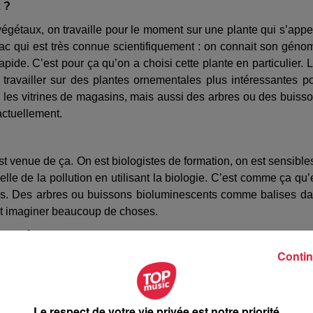
 ?
végétaux, on travaille pour le moment sur une plante qui s’appe
c qui est très connue scientifiquement : on connait son géno
apide. C’est pour ça qu’on a choisi cette plante en particulier. 
 travailler sur des plantes ornementales plus intéressantes p
ur les vitrines de magasins, mais aussi des arbres ou des buiss
actuellement.
e est venue de ça. On est biologistes de formation, on est sensible
lle de la pollution en utilisant la biologie. C’est comme ça qu’
es. Des arbres ou buissons bioluminescents comme balises d
eut imaginer beaucoup de choses.
es d’énergie ?
Contin
ans les villes, dépolluer l’atmosphères car les plantes ont ce
et de serre. Donc remettre des végétaux dans les villes permettr
voir des rues poétiques et magiques.
Le respect de votre vie privée est notre priorité