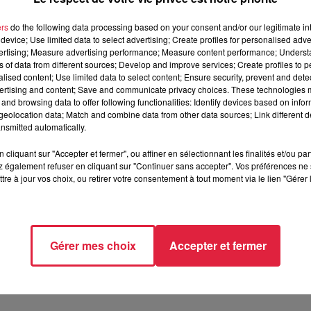
menées ?
2010, il y a des chercheurs américains qui ont essayé de mettre
ers
do the following data processing based on your consent and/or our legitimate int
device; Use limited data to select advertising; Create profiles for personalised adver
 problème est que ce n’était pas visible à l’oeil nu : le système
vertising; Measure advertising performance; Measure content performance; Unders
pas assez puissant. On a d’abord travaillé sur la partie biolo
ns of data from different sources; Develop and improve services; Create profiles to 
oluminescence, et seulement après on a travaillé sur les plantes
alised content; Use limited data to select content; Ensure security, prevent and detect
ertising and content; Save and communicate privacy choices. These technologies
ble à celle d’un lampadaire ?
and browsing data to offer following functionalities: Identify devices based on infor
eolocation data; Match and combine data from other data sources; Link different de
tendre cette puissance car un lampadaire, c’est très très puissa
nsmitted automatically.
lutôt un balisage au départ. Plusieurs collectivités en Alsace
es, notamment pour l’aspect balisage. Tirer les câbles coute t
cliquant sur "Accepter et fermer", ou affiner en sélectionnant les finalités et/ou pa
 également refuser en cliquant sur "Continuer sans accepter". Vos préférences ne 
essante. C’est un peu trop s’avancer de dire qu’on va remplacer 
tre à jour vos choix, ou retirer votre consentement à tout moment via le lien "Gérer 
endroits qui sont vraiment sur-éclairés actuellement, qui nécessit
ponse. Il y a d’autre endroits dans la ville où il faut une puissa
n le job.
 par votre projet ?
Gérer mes choix
Accepter et fermer
e de Ribauvillers : nous les avons contacté pour savoir ce qu’
isage du parc qu’ils sont en train de refaire actuellement. D’aut