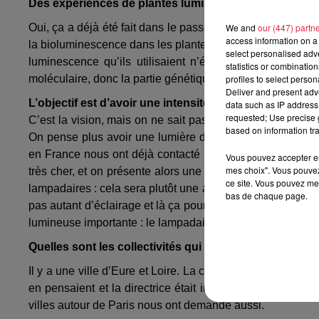
Des expériences de plantes lumineuses ont déjà été 
Oui, ça a déjà été fait dans le passé aux États-Unis. En 
We and
our (447) partn
access information on a 
la bioluminescence dans les plantes et ça a fonctionné. Le
select personalised ad
luminescence qu’ils utilisaient n’était pas assez fort, 
statistics or combinatio
moléculaire, donc la partie génétique pour améliorer la bi
profiles to select person
Deliver and present adv
L’objectif est d’avoir une intensité lumineuse compara
data such as IP address 
requested; Use precise g
C’est la vision, mais on ne sait pas si on va forcément at
based on information tra
On pense plus avoir une lumière d’ambiance, et du coup p
en France nous ont déjà contacté et sont super intéressé
Vous pouvez accepter en 
mes choix". Vous pouvez
très cher, et on présente alors une alternative très inter
ce site. Vous pouvez met
lampadaires : cela sera plutôt une alternative. Il y a des 
bas de chaque page.
pas autant d’éclairage et là ça pourra vraiment être une ré
lumineuse importante : le lampadaire a LED fait là très bie
Quelles sont les collectivités qui sont déjà intéressées
Il y a une ville d’Eure et Loire. La communauté de commun
en pensaient et la directrice était intéressée pour le bal
villes autour de Paris nous ont demandé aussi.