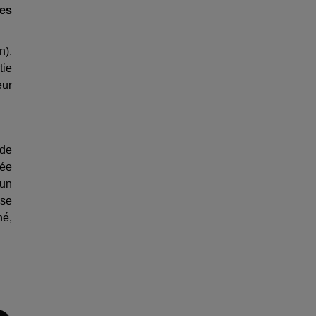
des
n).
tie
eur
 de
dée
 un
sse
hé,