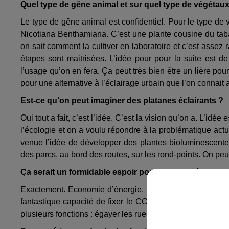
Quel type de gêne animal et sur quel type de végétaux
Le type de gêne animal est confidentiel. Pour le type de 
Nicotiana Benthamiana. C’est une plante cousine du taba
on sait comment la cultiver en laboratoire et c’est assez r
étapes sont maitrisées. L’idée pour pour la suite est de
l’usage qu’on en fera. Ça peut très bien être un lière po
pour une alternative à l’éclairage urbain que l’on connait 
Est-ce qu’on peut imaginer des platanes éclairants ?
Oui tout a fait, c’est l’idée. C’est la vision qu’on a. L’idé
l’écologie et on a voulu répondre à la problématique actue
venue l’idée de développer des plantes bioluminescent
des parcs, au bord des routes, sur les rond-points. On p
Ça serait un formidable espoir pour faire des économi
Exactement. Economie d’énergie, remettre de la verdure d
fantastique capacité de fixer le CO2, principal gaz a eff
plusieurs fonctions : égayer les rues, dépolluer l’air et a