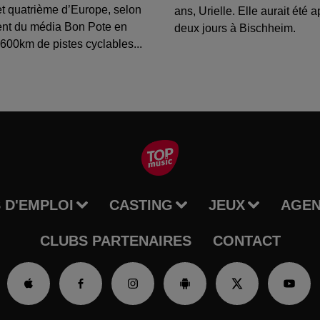
t quatrième d’Europe, selon
ans, Urielle. Elle aurait été a
ent du média Bon Pote en
deux jours à Bischheim.
600km de pistes cyclables...
 D'EMPLOI
CASTING
JEUX
AGE
CLUBS PARTENAIRES
CONTACT