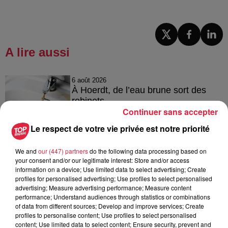
A lire aussi
6 août 2026
À Hoerdt, de l’eau brune sort des
robinets
Continuer sans accepter
Le respect de votre vie privée est notre priorité
6 août 2026
We and
our (447) partners
do the following data processing based on
Tags antisémites à Strasbourg :
your consent and/or our legitimate interest: Store and/or access
Catherine Trautmann réagit
information on a device; Use limited data to select advertising; Create
profiles for personalised advertising; Use profiles to select personalised
advertising; Measure advertising performance; Measure content
performance; Understand audiences through statistics or combinations
of data from different sources; Develop and improve services; Create
profiles to personalise content; Use profiles to select personalised
6 août 2026
content; Use limited data to select content; Ensure security, prevent and
Au zoo de Mulhouse : rencontre