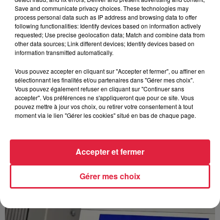
Save and communicate privacy choices. These technologies may
process personal data such as IP address and browsing data to offer
following functionalities: Identify devices based on information actively
requested; Use precise geolocation data; Match and combine data from
À Hoerdt, de l’eau brune sort des robinets
other data sources; Link different devices; Identify devices based on
Depuis plusieurs jours, des habitants de Hoerdt ont vu de
information transmitted automatically.
l’eau brune s’écouler de leurs robinets. Face aux
Vous pouvez accepter en cliquant sur "Accepter et fermer", ou affiner en
nombreuses interrogations, la municipalité a pris...
sélectionnant les finalités et/ou partenaires dans "Gérer mes choix".
Vous pouvez également refuser en cliquant sur "Continuer sans
accepter". Vos préférences ne s'appliqueront que pour ce site. Vous
pouvez mettre à jour vos choix, ou retirer votre consentement à tout
moment via le lien "Gérer les cookies" situé en bas de chaque page.
Accepter et fermer
Gérer mes choix