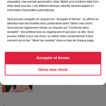
6 août 2026
requested; Use precise geolocation data; Match and combine data from
À Hoerdt, de l’eau brune sort des
other data sources; Link different devices; Identify devices based on
information transmitted automatically.
robinets
Vous pouvez accepter en cliquant sur "Accepter et fermer", ou affiner en
sélectionnant les finalités et/ou partenaires dans "Gérer mes choix".
Vous pouvez également refuser en cliquant sur "Continuer sans
accepter". Vos préférences ne s'appliqueront que pour ce site. Vous
6 août 2026
pouvez mettre à jour vos choix, ou retirer votre consentement à tout
Tags antisémites à Strasbourg :
moment via le lien "Gérer les cookies" situé en bas de chaque page.
Catherine Trautmann réagit
Accepter et fermer
6 août 2026
Au zoo de Mulhouse : rencontre
Gérer mes choix
avec les flamants rouges