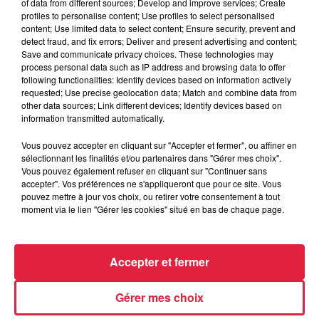
of data from different sources; Develop and improve services; Create
profiles to personalise content; Use profiles to select personalised
content; Use limited data to select content; Ensure security, prevent and
detect fraud, and fix errors; Deliver and present advertising and content;
Save and communicate privacy choices. These technologies may
process personal data such as IP address and browsing data to offer
following functionalities: Identify devices based on information actively
requested; Use precise geolocation data; Match and combine data from
other data sources; Link different devices; Identify devices based on
information transmitted automatically.
À Hoerdt, de l’eau brune sort des robinets
Vous pouvez accepter en cliquant sur "Accepter et fermer", ou affiner en
Depuis plusieurs jours, des habitants de Hoerdt ont vu de
sélectionnant les finalités et/ou partenaires dans "Gérer mes choix".
Vous pouvez également refuser en cliquant sur "Continuer sans
l’eau brune s’écouler de leurs robinets. Face aux
accepter". Vos préférences ne s'appliqueront que pour ce site. Vous
nombreuses interrogations, la municipalité a pris...
pouvez mettre à jour vos choix, ou retirer votre consentement à tout
moment via le lien "Gérer les cookies" situé en bas de chaque page.
Accepter et fermer
Gérer mes choix