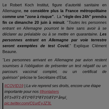
Le Robert Koch Institut, figure d'autorité sanitaire en
Allemagne,
ne considère plus la France métropolitaine
comme une "zone à risque"
. La
"règle des 24h" prendra
fin ce dimanche 20 juin à minuit
. "
Toutes les personnes
entrant en Allemagne pourront le faire sans avoir à se
déclarer au préalable ou à se mettre en quarantaine.
Les
personnes entrant en Allemagne par voie terrestre
seront exemptées de test Covid.
"
Explique Clément
Beaune.
"Les personnes arrivant en Allemagne par avion restent
soumises à l'obligation de présenter un test négatif ou un
parcours vaccinal complet, ou un certificat de
guérison"
précise le Secrétaire d'Etat.
#COVID19
| La vie reprend ses droits, encore une étape
importante pour nos
#frontaliers
ðŸ‡«ðŸ‡·ðŸ‡ªðŸ‡ºðŸ‡©ðŸ‡ª â¤µï¸
pic.twitter.com/O1urEyJZ3L