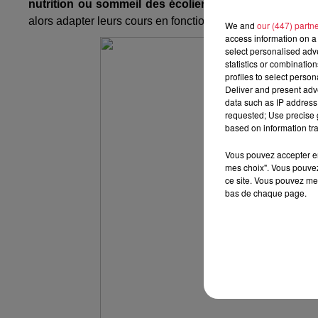
nutrition ou sommeil des écoliers
. Pour y remédier, d
alors adapter leurs cours en fonction des besoins.
We and
our (447) partn
access information on a 
select personalised ad
statistics or combinatio
profiles to select person
Deliver and present adv
data such as IP address 
requested; Use precise g
based on information tra
Vous pouvez accepter en 
mes choix". Vous pouvez
ce site. Vous pouvez met
bas de chaque page.