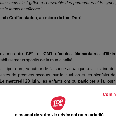
 semaine mais c'est grâce à l'ensemble des partenaires et la syner
s le temps et efficace.
"
kirch-Graffenstaden, au micro de Léo Doré :
 classes de CE1 et CM1 d'écoles élémentaires d'Illkirc
tablissements sportifs de la municipalité.
rticipé à un jeu autour de l'aisance aquatique à la piscine de
gestes de premiers secours, sur la nutrition et les bienfaits de
Le mercredi 23 juin
, les enfants ont pu participer à la jour
Contin
assaient toute une batterie de tests.
Au programme : marc
ville d'Illkirch peut
déceler les carences en termes de spo
Le respect de votre vie privée est notre priorité