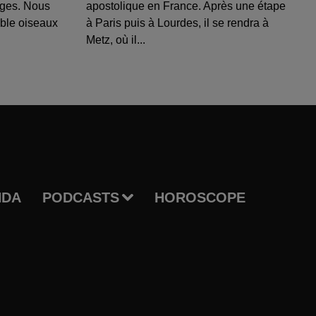
uges. Nous
apostolique en France. Après une étape
able oiseaux
à Paris puis à Lourdes, il se rendra à
Metz, où il...
NDA
PODCASTS
HOROSCOPE