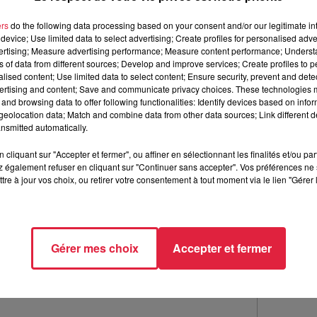
es bilans seront envoyés aux enseignants. Ces derniers pourr
ers
do the following data processing based on your consent and/or our legitimate int
device; Use limited data to select advertising; Create profiles for personalised adver
vertising; Measure advertising performance; Measure content performance; Unders
ns of data from different sources; Develop and improve services; Create profiles to 
alised content; Use limited data to select content; Ensure security, prevent and detect
ertising and content; Save and communicate privacy choices. These technologies
and browsing data to offer following functionalities: Identify devices based on infor
eolocation data; Match and combine data from other data sources; Link different de
nsmitted automatically.
cliquant sur "Accepter et fermer", ou affiner en sélectionnant les finalités et/ou pa
 également refuser en cliquant sur "Continuer sans accepter". Vos préférences ne 
tre à jour vos choix, ou retirer votre consentement à tout moment via le lien "Gérer 
Gérer mes choix
Accepter et fermer