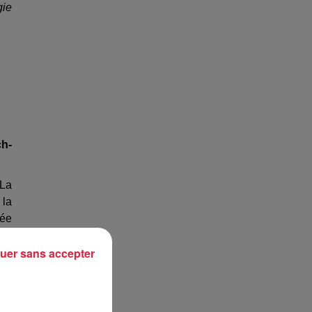
gie
h-
 La
 la
née
uer sans accepter
he,
rt,