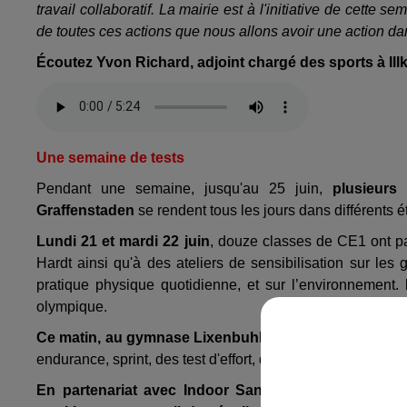
travail collaboratif. La mairie est à l'initiative de cette
de toutes ces actions que nous allons avoir une action dan
É
coutez Yvon Richard, adjoint chargé des sports à Ill
Une semaine de tests
Pendant une semaine, jusqu'au 25 juin,
plusieurs
Graffenstaden
se rendent tous les jours dans différents é
Lundi 21 et mardi 22 juin
, douze classes de CE1 ont pa
Hardt ainsi qu'à des ateliers de sensibilisation sur les 
pratique physique quotidienne, et sur l’environnement.
olympique.
Ce matin, au gymnase Lixenbuhl, des classes de CM1 p
endurance, sprint, des test d'effort, des sauts...
En partenariat avec Indoor Santé et la REDOM
, la 