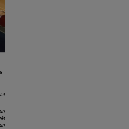
e
ait
 un
rêt
 un