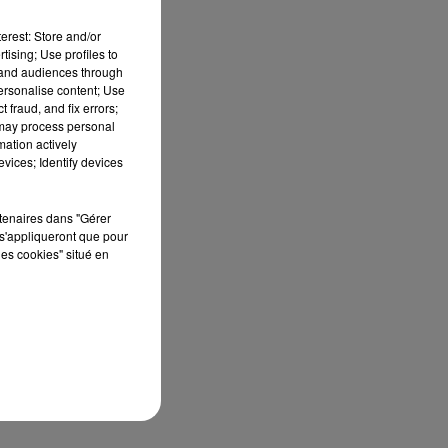
ont
erest: Store and/or
tising; Use profiles to
tand audiences through
personalise content; Use
 fraud, and fix errors;
 may process personal
mation actively
vices; Identify devices
rtenaires dans "Gérer
s'appliqueront que pour
les cookies" situé en