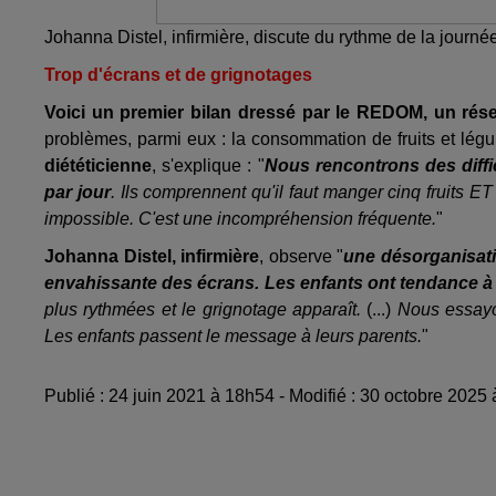
Johanna Distel, infirmière, discute du rythme de la journé
Trop d'écrans et de grignotages
Voici un premier bilan dressé par le REDOM, un rés
problèmes, parmi eux : la consommation de fruits et légu
diététicienne
, s'explique : "
Nous rencontrons des diffic
par jour
. Ils comprennent qu'il faut manger cinq fruits E
impossible. C'est une incompréhension fréquente.
"
Johanna Distel, infirmière
, observe "
une désorganisatio
envahissante des écrans. Les enfants ont tendance à za
plus rythmées et le grignotage apparaît.
(...)
Nous essayon
Les enfants passent le message à leurs parents.
"
Publié : 24 juin 2021 à 18h54 - Modifié : 30 octobre 202