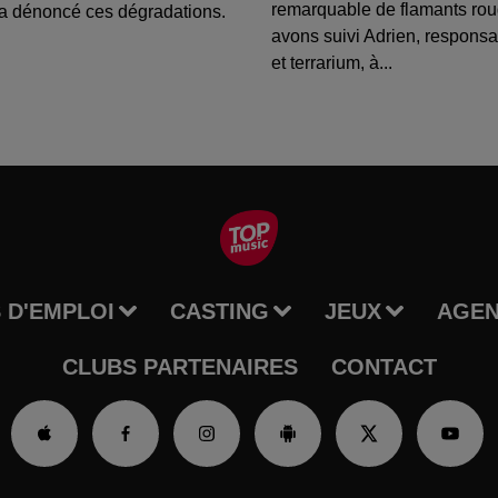
remarquable de flamants ro
a dénoncé ces dégradations.
avons suivi Adrien, respons
et terrarium, à...
 D'EMPLOI
CASTING
JEUX
AGE
CLUBS PARTENAIRES
CONTACT