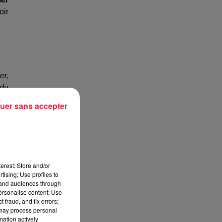
oir
er,
 du
uer sans accepter
tes
erest: Store and/or
tising; Use profiles to
ent
tand audiences through
personalise content; Use
 fraud, and fix errors;
ion
 may process personal
mation actively
ler