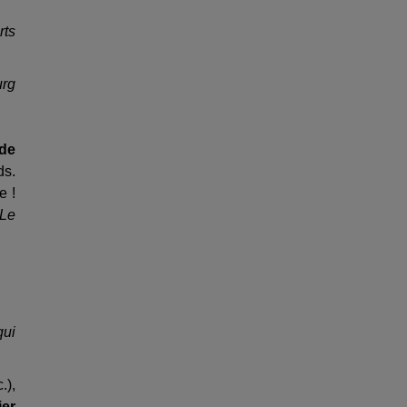
rts
urg
de
ds.
e !
 Le
qui
.),
ier