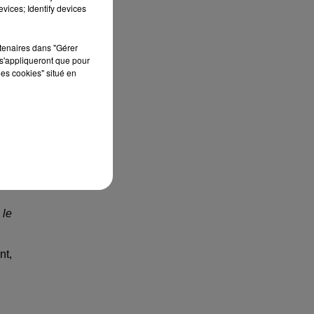
vices; Identify devices
rg,
rtenaires dans "Gérer
s'appliqueront que pour
les cookies" situé en
eux
des
 le
nt,