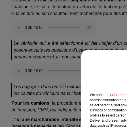
l’habitacle, le coffre, le moteur du véhicule, le tout en p
si la voiture ou son chauffeur sont recherchés pour des inf
Le véhicule qui a été sélectionné ici fait l’objet d’u
posent ensuite les questions d’usage aux personnes et, 
douanier également, ils poussent plus ou moins loin leu
Les bagages donc ont été extraits du coffre du véhicule. L
les cavités du véhicule dans l’habitacle et vont ensuite,
We and
our (447) partn
access information on a 
Pour les camions
, la procédure est quasiment la même
select personalised ad
statistics or combinatio
de transport, CMR, qui indique la nature et la quantité de
profiles to select person
Et
si une marchandise interdite est trouvée
?
S’il s’agi
Deliver and present adv
data such as IP address 
(amende à payer de suite). Sinon une retenue douanière (c