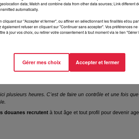
eolocation data; Match and combine data from other data sources; Link different de
nsmitted automatically.
oïne trouvés dans une voiture qui faisait le trajet Metz-Strasbou
cliquant sur "Accepter et fermer", ou affiner en sélectionnant les finalités et/ou pa
s comme étant de la contrefaçon.
 également refuser en cliquant sur "Continuer sans accepter". Vos préférences ne 
tre à jour vos choix, ou retirer votre consentement à tout moment via le lien "Gérer 
 péage de Schwindratzheim.
Les douaniers vont quitter les li
eaux sociaux, les informations circulent vite et la présence 
Gérer mes choix
Accepter et fermer
ci plusieurs heures. C’est de faire un contrôle et une fois que
le.
es douanes recrutent
à tout âge et tout profil pour devenir age