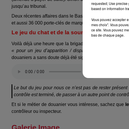
requested; Use precise g
jusqu’au tribunal.
based on information tra
Deux récentes affaires dans le Bas-Rhin : deux kilos d’hér
Vous pouvez accepter en 
et aussi 36 000 porte-clés de marques de voiture reconnu
mes choix". Vous pouvez
ce site. Vous pouvez met
Le jeu du chat et de la souris
bas de chaque page.
Voilà déjà une heure que la brigade de Saverne est au
« pour un jeu d’apparition / disparition »
. Sur les rés
douaniers a sans doute déjà été signalée.
Le but du jeu pour nous ce n’est pas de rester présent i
contrôle est terminé, de passer à un autre point de contrô
Et si le métier de douanier vous intéresse, sachez que
l
contrôleur ou inspecteur.
Galerie Image