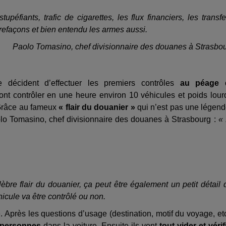
éfiants, trafic de cigarettes, les flux financiers, les transfe
trefaçons et bien entendu les armes aussi.
Paolo Tomasino, chef divisionnaire des douanes à Strasbo
décident d’effectuer les premiers contrôles
au péage 
ont contrôler en une heure environ 10 véhicules et poids lour
 Grâce au fameux
« flair du douanier »
qui n’est pas une légend
olo Tomasino, chef divisionnaire des douanes à Strasbourg :
«
lèbre flair du douanier, ça peut être également un petit détail 
éhicule va être contrôlé ou non.
. Après les questions d’usage (destination, motif du voyage, etc
s personnes
dans la voiture. Ensuite ils vont
tout vider et vérif