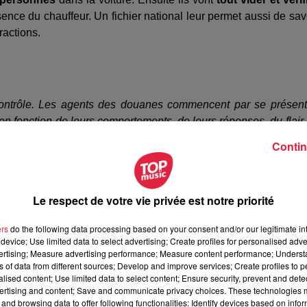
résence du chauffeur. Un fichier national leur permet aussi de sav
ractions.
n contrôle. Les agents des douanes commencent par se présent
en fonction de leurs comportements, de leurs réponses, du flair
rs investigations dans la recherche de marchandises de fraude.
Contin
Le respect de votre vie privée est notre priorité
es agents sont en train de contrôler l’habitacle, de vérifier tou
 je pense, contrôler également les bagages.
ers
do the following data processing based on your consent and/or our legitimate int
device; Use limited data to select advertising; Create profiles for personalised adver
. Le chauffeur du poids lourd
« est en possession d’un docum
vertising; Measure advertising performance; Measure content performance; Unders
ns of data from different sources; Develop and improve services; Create profiles to 
 la marchandise transportée ».
alised content; Use limited data to select content; Ensure security, prevent and detect
t d’une « petite affaire », le douanier peut proposer une transact
ertising and content; Save and communicate privacy choices. These technologies
and browsing data to offer following functionalities: Identify devices based on infor
omme une garde à vue) peut être envisagée et l’affaire peut al