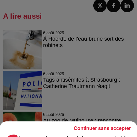
A lire aussi
6 août 2026
À Hoerdt, de l’eau brune sort des
robinets
6 août 2026
Tags antisémites à Strasbourg :
Catherine Trautmann réagit
6 août 2026
Au zoo de Mulhouse : rencontre
avec les flamants rouges
Continuer sans accepter