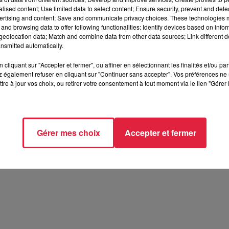
alised content; Use limited data to select content; Ensure security, prevent and detect
, les collégiens qui auraient du mal à rejoindre un arrêt de bus, 
ertising and content; Save and communicate privacy choices. These technologies
meux "dernier kilomètre". Celui qui est trop long pour y aller à pied,
and browsing data to offer following functionalities: Identify devices based on infor
ateurs, la Ville de Haguenau devrait proposer une ligne autonom
eolocation data; Match and combine data from other data sources; Link different de
nsmitted automatically.
nsport public
. Alors à vous de jouer !
cliquant sur "Accepter et fermer", ou affiner en sélectionnant les finalités et/ou pa
 à tester du 15 au 22 de 13h à 19h
 également refuser en cliquant sur "Continuer sans accepter". Vos préférences ne 
tre à jour vos choix, ou retirer votre consentement à tout moment via le lien "Gérer 
Gérer mes choix
Accepter et fermer