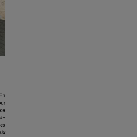
 En
our
 ce
der
les
six