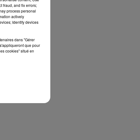
 fraud, and fix errors;
des
 may process personal
 et
mation actively
e à
vices; Identify devices
rtenaires dans "Gérer
s'appliqueront que pour
les cookies" situé en