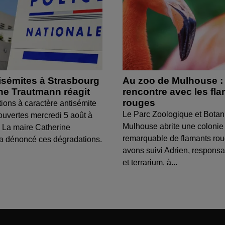
isémites à Strasbourg
Au zoo de Mulhouse :
ine Trautmann réagit
rencontre avec les fl
rouges
tions à caractère antisémite
Le Parc Zoologique et Botan
ouvertes mercredi 5 août à
Mulhouse abrite une colonie
 La maire Catherine
remarquable de flamants ro
a dénoncé ces dégradations.
avons suivi Adrien, respons
et terrarium, à...