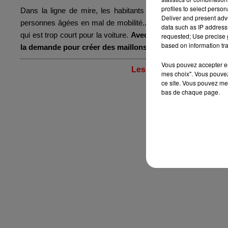
profiles to select person
Dans la ligne de mire, les habitants de lotissements reculés
Deliver and present adv
personnes âgées en mal de mobilité... L'enjeu, c'est donc le fa
data such as IP address 
qui est trop court pour la voiture.
Avec les retours des utilis
requested; Use precise g
based on information tra
la demande pour créer des maillons manquants dans le tra
Vous pouvez accepter en 
Les arrêts de la navette -
mes choix". Vous pouvez
ce site. Vous pouvez met
bas de chaque page.