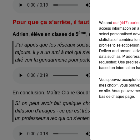
Pour que ça s'arrête, il faut en parler
We and
our (447) partn
access information on a 
ème
select personalised ad
Adrien
,
élève en classe de 5
, est, comme ses camara
statistics or combinatio
profiles to select person
J’ai appris que les réseaux sociaux sont dangereux et qu’
Deliver and present adv
rajoute. Il y a un ami à moi qui s’est fait harcelé. On fait 
data such as IP address 
allé voir la gendarmerie pour porter plainte.
requested; Use precise g
based on information tra
Vous pouvez accepter en 
mes choix". Vous pouvez
ce site. Vous pouvez met
En conclusion, Maître Claire Goudmand a surtout rappel
bas de chaque page.
Si on peut avoir fait quelque chose de mal, ou surtou
diffusion d’images - ce qui est très perturbant quand on a 
un professeur avec qui on s’entend, aux parents : il ne fa