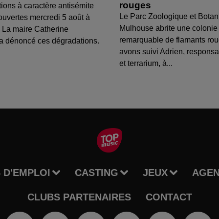
rouges
tions à caractère antisémite
Le Parc Zoologique et Botan
ouvertes mercredi 5 août à
Mulhouse abrite une colonie
 La maire Catherine
remarquable de flamants ro
a dénoncé ces dégradations.
avons suivi Adrien, respons
et terrarium, à...
 D'EMPLOI
CASTING
JEUX
AGE
CLUBS PARTENAIRES
CONTACT