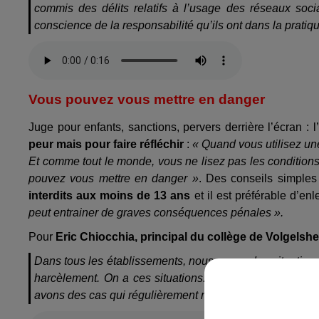
commis des délits relatifs à l’usage des réseaux soci
conscience de la responsabilité qu’ils ont dans la pratiq
Vous pouvez vous mettre en danger
Juge pour enfants, sanctions, pervers derrière l’écran : 
peur mais pour faire réfléchir
:
« Quand vous utilisez une
Et comme tout le monde, vous ne lisez pas les conditions 
pouvez vous mettre en danger »
. Des conseils simples
interdits aux moins de 13 ans
et il est préférable d’e
peut entrainer de graves conséquences pénales ».
Pour
Eric Chiocchia, principal du collège de Volgelsh
Dans tous les établissements, nous avons des situations
harcèlement. On a ces situations. Elles sont bien sûr
avons des cas qui régulièrement nous pourrissent notre