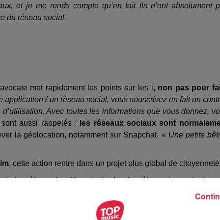
aux, et je me rends compte qu’en fait ils n’ont absolument 
ue du réseau social.
l’avocate met rapidement les points sur les i,
non pas pour fa
 application / un réseau social, vous souscrivez en fait un contr
d’utilisation. Avec toutes les informations que vous donnez, v
 sont aussi rappelés :
les réseaux sociaux sont normalem
nlever la géolocation, notamment sur Snapchat.
« Une petite bêt
eim
, cette action rentre dans un projet plus global de citoyenneté
 de harcèlement, qu’ils soient cyber-harcèlement ou autre type
es pas très développées. On n’a pas de nombreux cas, mais n
Contin
 établissement. Donc on essaye d’y remédier.