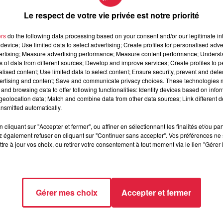
Le respect de votre vie privée est notre priorité
ers
do the following data processing based on your consent and/or our legitimate int
device; Use limited data to select advertising; Create profiles for personalised adver
vertising; Measure advertising performance; Measure content performance; Unders
des, connecté avec ses amis dès la sortie du collège :
ns of data from different sources; Develop and improve services; Create profiles to 
alised content; Use limited data to select content; Ensure security, prevent and detect
il faut faire attention, surtout faire attention aux personnes qu
ertising and content; Save and communicate privacy choices. These technologies
que de l’appeler « le roux ». Il en a eu marre. Il m’en a parlé. On 
and browsing data to offer following functionalities: Identify devices based on infor
eolocation data; Match and combine data from other data sources; Link different de
nsmitted automatically.
cliquant sur "Accepter et fermer", ou affiner en sélectionnant les finalités et/ou pa
 également refuser en cliquant sur "Continuer sans accepter". Vos préférences ne 
tre à jour vos choix, ou retirer votre consentement à tout moment via le lien "Gérer 
é que
le plus important est de parler à un adulte de confiance
t si on a été victime de harcèlement, de captation d’images,
12-13 ans - il faut en parler. Que ça soit au professeur principal
ut pas hésiter à en parler aux adultes.
Gérer mes choix
Accepter et fermer