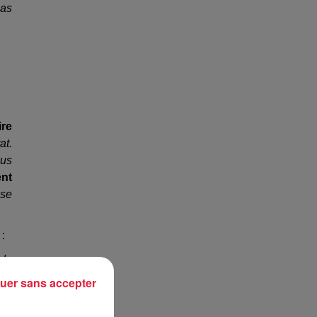
pas
ire
at.
ous
ent
ise
 :
 de
ous
uer sans accepter