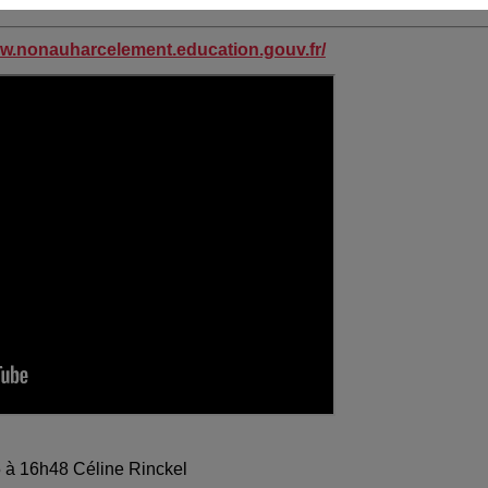
ww.nonauharcelement.education.gouv.fr/
25 à 16h48 Céline Rinckel