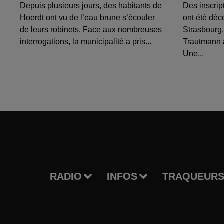
Depuis plusieurs jours, des habitants de
Des inscrip
Hoerdt ont vu de l’eau brune s’écouler
ont été déc
de leurs robinets. Face aux nombreuses
Strasbourg.
interrogations, la municipalité a pris...
Trautmann 
Une...
RADIO
INFOS
TRAQUEURS