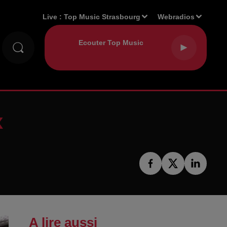
Live :
Top Music Strasbourg
Webradios
x
A lire aussi