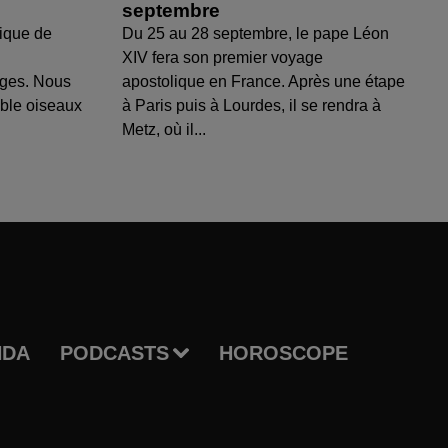
septembre
ique de
Du 25 au 28 septembre, le pape Léon
XIV fera son premier voyage
uges. Nous
apostolique en France. Après une étape
able oiseaux
à Paris puis à Lourdes, il se rendra à
Metz, où il...
NDA
PODCASTS
HOROSCOPE