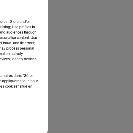
erest: Store and/or
tising; Use profiles to
tand audiences through
personalise content; Use
 fraud, and fix errors;
’on
 may process personal
est
mation actively
vices; Identify devices
rtenaires dans "Gérer
s'appliqueront que pour
les cookies" situé en
:
 de
, à