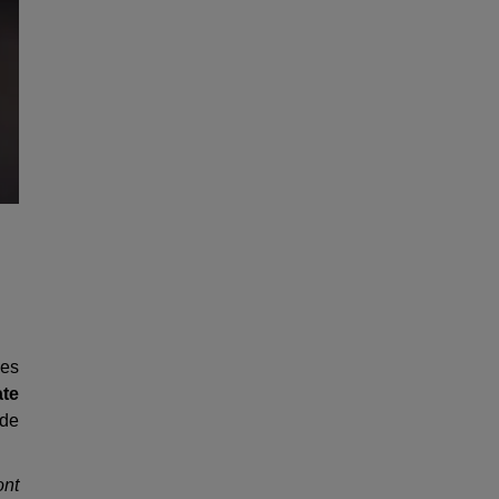
les
ate
 de
ont