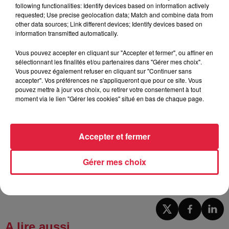
following functionalities: Identify devices based on information actively
requested; Use precise geolocation data; Match and combine data from
other data sources; Link different devices; Identify devices based on
information transmitted automatically.
Des visites guidées et des médiations sont proposées avec Maéva
Vous pouvez accepter en cliquant sur "Accepter et fermer", ou affiner en
sélectionnant les finalités et/ou partenaires dans "Gérer mes choix".
Keller. / @Top Music - CR
Vous pouvez également refuser en cliquant sur "Continuer sans
.....................................................
accepter". Vos préférences ne s'appliqueront que pour ce site. Vous
pouvez mettre à jour vos choix, ou retirer votre consentement à tout
A lire également :
moment via le lien "Gérer les cookies" situé en bas de chaque page.
Crémant : les producteurs alsaciens se rebellent
Estelle Challenge : l'omelette 2 étoiles avec Olivier Nasti
Accepter et fermer
Publié : 26 juillet 2023 à 6h00 - Modifié : 30 octobre 2025 à
Gérer mes choix
16h48 Celine Rinckel
A lire aussi