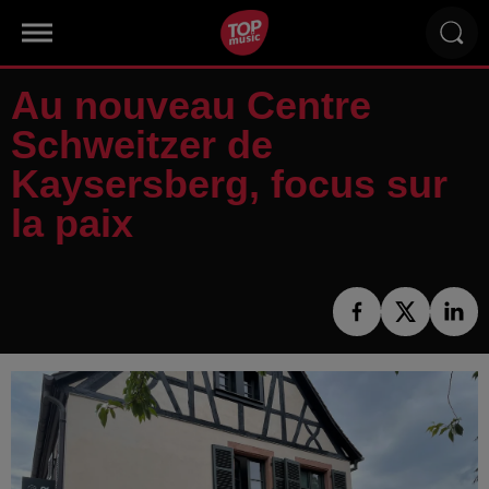
Au nouveau Centre
Schweitzer de
Kaysersberg, focus sur
la paix