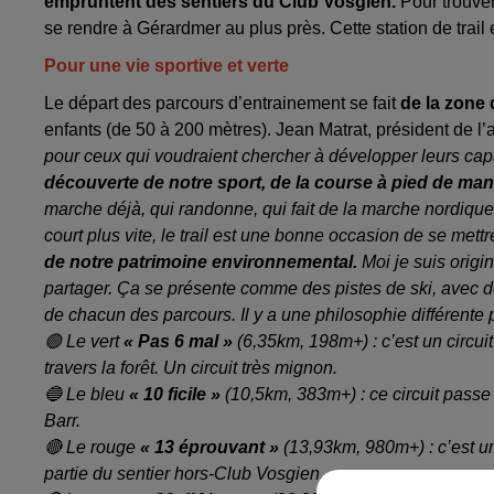
empruntent des sentiers du Club Vosgien.
Pour trouver 
se rendre à Gérardmer au plus près. Cette station de trail
Pour une vie sportive et verte
Le départ des parcours d’entrainement se fait
de la zone
enfants (de 50 à 200 mètres). Jean Matrat, président de l’as
pour ceux qui voudraient chercher à développer leurs capa
découverte de notre sport, de la course à pied de man
marche déjà, qui randonne, qui fait de la marche nordique
court plus vite, le trail est une bonne occasion de se met
de notre patrimoine environnemental.
Moi je suis origin
partager. Ça se présente comme des pistes de ski, avec 
de chacun des parcours. Il y a une philosophie différente 
🟢 Le vert
« Pas 6 mal »
(6,35km, 198m+) : c’est un circui
travers la forêt. Un circuit très mignon.
🔵 Le bleu
« 10 ficile »
(10,5km, 383m+) : ce circuit pass
Barr.
🔴 Le rouge
« 13 éprouvant »
(13,93km, 980m+) : c’est un 
partie du sentier hors-Club Vosgien.