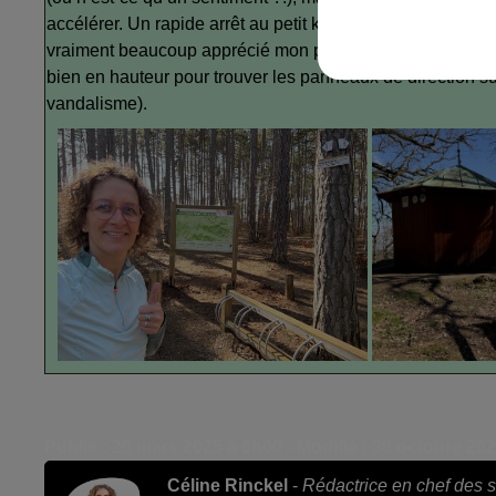
accélérer. Un rapide arrêt au petit kiosque pour admirer la
vraiment beaucoup apprécié mon premier trail ! Un parcour
bien en hauteur pour trouver les panneaux de direction sur
vandalisme).
Publié : 26 mars 2025 à 6h00 - Modifié : 30 octobre 20
Céline Rinckel
-
Rédactrice en chef des s