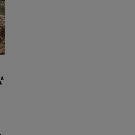
 à
é
)