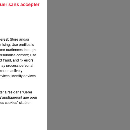
t.
uer sans accepter
erest: Store and/or
n
.
tising; Use profiles to
tand audiences through
personalise content; Use
 fraud, and fix errors;
es
 may process personal
mation actively
vices; Identify devices
es
rtenaires dans "Gérer
s'appliqueront que pour
les cookies" situé en
la