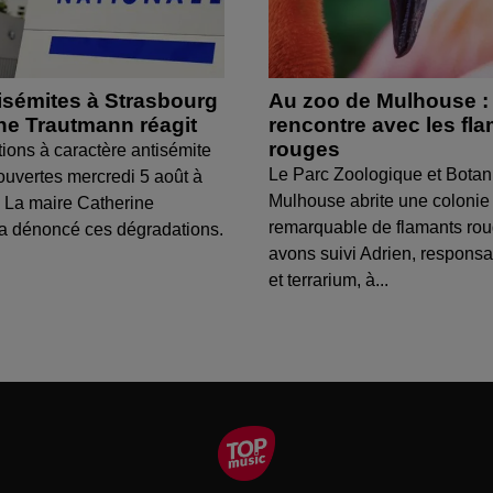
isémites à Strasbourg
Au zoo de Mulhouse :
ine Trautmann réagit
rencontre avec les fl
rouges
tions à caractère antisémite
Le Parc Zoologique et Botan
ouvertes mercredi 5 août à
Mulhouse abrite une colonie
 La maire Catherine
remarquable de flamants ro
a dénoncé ces dégradations.
avons suivi Adrien, respons
et terrarium, à...