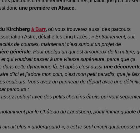
des parcours d’entrainement similaires, il fallait jusqu’à présen
 est donc
une première en Alsace.
 du Kirchberg
à Barr
, où vous trouverez aussi des parcours
sociation Astre, détaille les cinq tracés :
« Entrainement, oui,
cités de courses, maintenant c’est surtout un projet de
ière générale.
Pour quelqu’un qui est amoureux de la nature, q
 et qui voudrait passer à une vitesse supérieure, parce que ça
tre dans cette dynamique là. Et après c’est aussi
une découvert
aire d’ici et j’adore mon coin, c’est mon petit paradis, que je fais
des couleurs. Vous avez un panneau de départ avec une définiti
par parcours :
t assez roulant avec des petits chemins étroits qui vont serpente
e notamment par le Château du Landsberg, point immanquable 
circuit plus « underground », c’est le seul circuit qui propose 