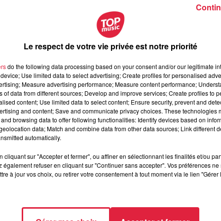
r le panorama viticole puis il monte progressivement dans l’effor
Contin
est un parcours assez exigeant avec un dénivelé continu assez
mmande de
scanner le QR code sur le panneau d’information
Le respect de votre vie privée est notre priorité
 en fonction des aléas naturels.
ers
do the following data processing based on your consent and/or our legitimate int
di 29 mars. C'est ouvert à tout le monde,
mais sur inscriptio
device; Use limited data to select advertising; Create profiles for personalised adver
vertising; Measure advertising performance; Measure content performance; Unders
ns of data from different sources; Develop and improve services; Create profiles to 
alised content; Use limited data to select content; Ensure security, prevent and detect
ans son école d’athlétisme à Strasbourg-Wacken. Les enfants, l
ertising and content; Save and communicate privacy choices. These technologies
thlétisme, de trail, de marche nordique, etc. Dans un esprit
and browsing data to offer following functionalities: Identify devices based on infor
eolocation data; Match and combine data from other data sources; Link different de
organisées les samedis matin où chacun peut suivre un coach. L
nsmitted automatically.
cliquant sur "Accepter et fermer", ou affiner en sélectionnant les finalités et/ou pa
 également refuser en cliquant sur "Continuer sans accepter". Vos préférences ne 
tre à jour vos choix, ou retirer votre consentement à tout moment via le lien "Gérer 
s plus habitée à courir dans le Ried et ses plaines toutes plates, 
heur ! La nature, que de la nature ! J’ai même croisé un
parcours est très agréable, il y a forcément beaucoup de montées
ntes à travers la forêt où on en profite pour se faire plaisir et