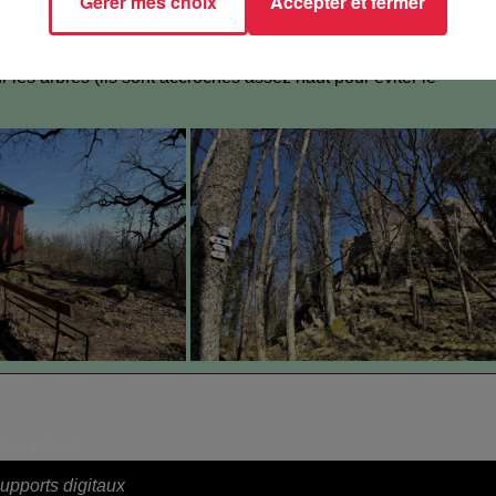
Gérer mes choix
Accepter et fermer
 vue puis c’est reparti direction le Château du Landsberg. J’ai
s d’entrainement, quelle bonne idée ! Petit conseil : regardez
 les arbres (ils sont accrochés assez haut pour éviter le
25 à 16h48
upports digitaux