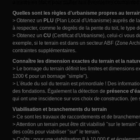
à mettre en place pour pallier aux éventuelles contraintes 
Quelles sont les règles d'urbanisme propres au terrai
> Obtenez un
PLU
(Plan Local d'Urbanisme) auprès de la 
à respecter, comme le degrès de la pente du toit, le type de
> Obtenez un
CU
(Certificat d'Urbanisme), celui-ci vous d
exemple, si le terrain est dans un secteur ABF (Zone Arch
contraintes supplémentaires.
Connaître les dimension exactes du terrain et la natur
> Le bornage du terrain définit les limites et dimensions ex
1200 € pour un bornage "simple").
> L'étude du sol du terrain est primordiale ! Des informati
des fondations. Également la détection de
présence d'é
qui ont une inscidence sur vos choix de construction. (en 
Viabilisation et branchements du terrain
> Ce sont les travaux de raccordements et de branchements 
> Attention un terrain peut être dit viabilisé "sur le terrai
des coûts pour viabiliser "sur" le terrain.
> Coûts : pour une viabilisation 8 à 10 000 € et égalemen