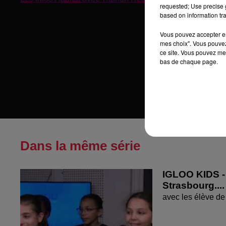
requested; Use precise g
based on information tra
Vous pouvez accepter en 
mes choix". Vous pouvez
ce site. Vous pouvez met
bas de chaque page.
Dans la même série
IGLOO KIDS - 
Strasbourg....
avec les élève de