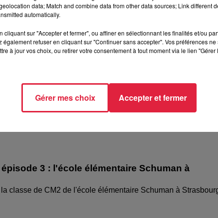
eolocation data; Match and combine data from other data sources; Link different de
nsmitted automatically.
cliquant sur "Accepter et fermer", ou affiner en sélectionnant les finalités et/ou pa
 également refuser en cliquant sur "Continuer sans accepter". Vos préférences ne 
tre à jour vos choix, ou retirer votre consentement à tout moment via le lien "Gérer 
Gérer mes choix
Accepter et fermer
épisode 3 : l'école élémentaire Schuman à
 la classe de CM2 de l'école élémentaire Schuman à Strasbour