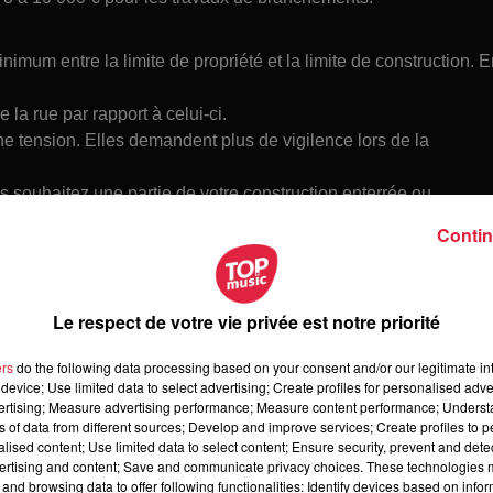
inimum entre la limite de propriété et la limite de construction. 
 la rue par rapport à celui-ci.
 tension. Elles demandent plus de vigilence lors de la
s souhaitez une partie de votre construction enterrée ou
Contin
elles peuvent représenter un surcoût, et elles doivent clairement
Le respect de votre vie privée est notre priorité
e, maître d'oeuvre, constructeur afin qu'il vous aide à discerner l
ers
do the following data processing based on your consent and/or our legitimate int
device; Use limited data to select advertising; Create profiles for personalised adver
vertising; Measure advertising performance; Measure content performance; Unders
ns of data from different sources; Develop and improve services; Create profiles to 
alised content; Use limited data to select content; Ensure security, prevent and detect
ertising and content; Save and communicate privacy choices. These technologies
and browsing data to offer following functionalities: Identify devices based on infor