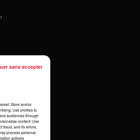
En
uer sans accepter
es
erest: Store and/or
tising; Use profiles to
tand audiences through
personalise content; Use
 fraud, and fix errors;
 may process personal
mation actively