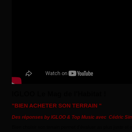
IGLOO Le Mag de l'Habitat !
"BIEN ACHETER SON TERRAIN "
Des réponses by IGLOO & Top Music avec Cédric Sim
Bien choisir son terrain permet d'évaluer au plus juste et