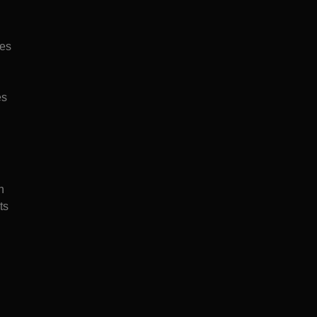
les
es
n
ts