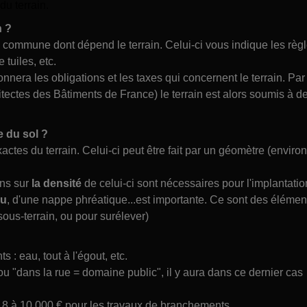
du terrain.
n ?
commune dont dépend le terrain. Celui-ci vous indique les règ
 tuiles, etc.
onnera les obligations et les taxes qui concernent le terrain. Par
itectes des Bâtiments de France) le terrain est alors soumis à d
e du sol ?
actes du terrain. Celui-ci peut être fait par un géomètre (environ
ons sur
la densité
de celui-ci sont nécessaires pour l'implantatio
au
, d'une nappe phréatique...est importante. Ce sont des élémen
sous-terrain, ou pour surélever)
: eau, tout à l'égout, etc.
n" ou "dans la rue = domaine public", il y aura dans ce dernier cas
t 8 à 10 000 € pour les travaux de branchements.