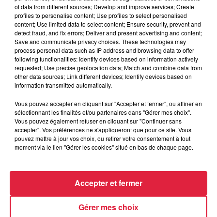
of data from different sources; Develop and improve services; Create
profiles to personalise content; Use profiles to select personalised
content; Use limited data to select content; Ensure security, prevent and
detect fraud, and fix errors; Deliver and present advertising and content;
Save and communicate privacy choices. These technologies may
process personal data such as IP address and browsing data to offer
following functionalities: Identify devices based on information actively
requested; Use precise geolocation data; Match and combine data from
other data sources; Link different devices; Identify devices based on
information transmitted automatically.
Alsace Excellence : découvrez les Brasseries
Vous pouvez accepter en cliquant sur "Accepter et fermer", ou affiner en
Kronenbourg à Obernai
sélectionnant les finalités et/ou partenaires dans "Gérer mes choix".
Basées à Obernai, les Brasseries Kronenbourg font partie
Vous pouvez également refuser en cliquant sur "Continuer sans
d'Alsace Excellence et mettent en avant leur initiative
accepter". Vos préférences ne s'appliqueront que pour ce site. Vous
pouvez mettre à jour vos choix, ou retirer votre consentement à tout
"Création et développement de la filière...
moment via le lien "Gérer les cookies" situé en bas de chaque page.
Accepter et fermer
Gérer mes choix