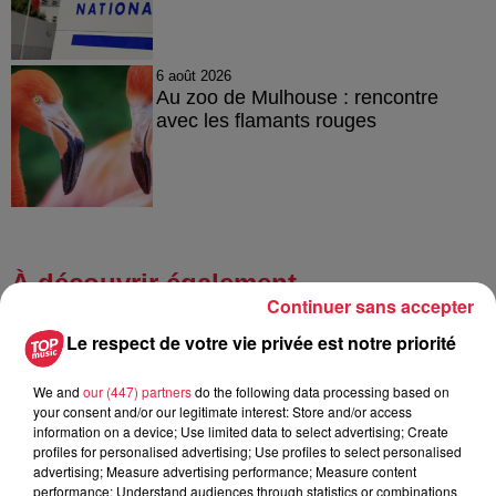
6 août 2026
Au zoo de Mulhouse : rencontre
avec les flamants rouges
À découvrir également
Continuer sans accepter
Le respect de votre vie privée est notre priorité
We and
our (447) partners
do the following data processing based on
your consent and/or our legitimate interest: Store and/or access
information on a device; Use limited data to select advertising; Create
profiles for personalised advertising; Use profiles to select personalised
advertising; Measure advertising performance; Measure content
performance; Understand audiences through statistics or combinations