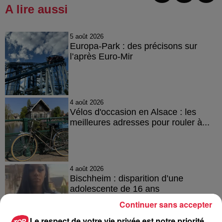
A lire aussi
5 août 2026
Europa-Park : des précisons sur
l’après Euro-Mir
4 août 2026
Vélos d'occasion en Alsace : les
meilleures adresses pour rouler à...
4 août 2026
Bischheim : disparition d’une
adolescente de 16 ans
Continuer sans accepter
Le respect de votre vie privée est notre priorité