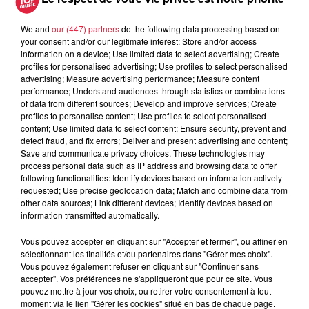
We and
our (447) partners
do the following data processing based on
your consent and/or our legitimate interest: Store and/or access
À découvrir également
information on a device; Use limited data to select advertising; Create
profiles for personalised advertising; Use profiles to select personalised
advertising; Measure advertising performance; Measure content
performance; Understand audiences through statistics or combinations
of data from different sources; Develop and improve services; Create
profiles to personalise content; Use profiles to select personalised
content; Use limited data to select content; Ensure security, prevent and
detect fraud, and fix errors; Deliver and present advertising and content;
Save and communicate privacy choices. These technologies may
process personal data such as IP address and browsing data to offer
following functionalities: Identify devices based on information actively
requested; Use precise geolocation data; Match and combine data from
other data sources; Link different devices; Identify devices based on
information transmitted automatically.
Vous pouvez accepter en cliquant sur "Accepter et fermer", ou affiner en
sélectionnant les finalités et/ou partenaires dans "Gérer mes choix".
Vous pouvez également refuser en cliquant sur "Continuer sans
accepter". Vos préférences ne s'appliqueront que pour ce site. Vous
pouvez mettre à jour vos choix, ou retirer votre consentement à tout
moment via le lien "Gérer les cookies" situé en bas de chaque page.