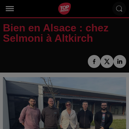
Bien en Alsace : chez
Selmoni à Altkirch