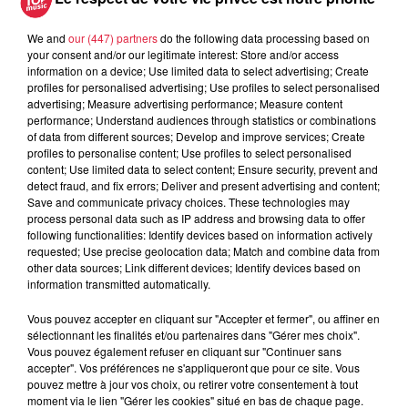
We and
our (447) partners
do the following data processing based on
your consent and/or our legitimate interest: Store and/or access
À découvrir également
information on a device; Use limited data to select advertising; Create
profiles for personalised advertising; Use profiles to select personalised
advertising; Measure advertising performance; Measure content
performance; Understand audiences through statistics or combinations
of data from different sources; Develop and improve services; Create
profiles to personalise content; Use profiles to select personalised
content; Use limited data to select content; Ensure security, prevent and
detect fraud, and fix errors; Deliver and present advertising and content;
Save and communicate privacy choices. These technologies may
process personal data such as IP address and browsing data to offer
following functionalities: Identify devices based on information actively
requested; Use precise geolocation data; Match and combine data from
other data sources; Link different devices; Identify devices based on
information transmitted automatically.
Vous pouvez accepter en cliquant sur "Accepter et fermer", ou affiner en
sélectionnant les finalités et/ou partenaires dans "Gérer mes choix".
Vous pouvez également refuser en cliquant sur "Continuer sans
accepter". Vos préférences ne s'appliqueront que pour ce site. Vous
pouvez mettre à jour vos choix, ou retirer votre consentement à tout
moment via le lien "Gérer les cookies" situé en bas de chaque page.