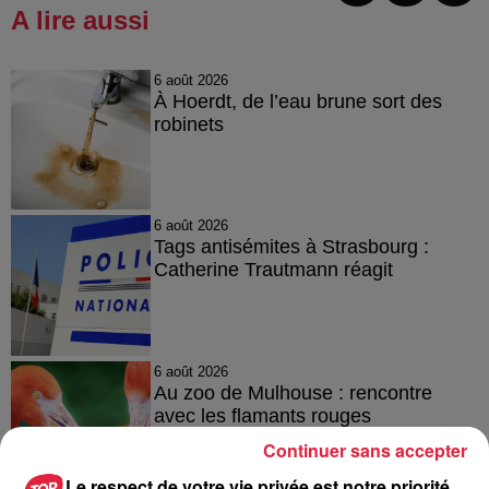
A lire aussi
6 août 2026
À Hoerdt, de l’eau brune sort des
robinets
6 août 2026
Tags antisémites à Strasbourg :
Catherine Trautmann réagit
6 août 2026
Au zoo de Mulhouse : rencontre
avec les flamants rouges
Continuer sans accepter
Le respect de votre vie privée est notre priorité