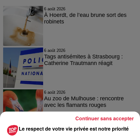
6 août 2026
À Hoerdt, de l’eau brune sort des
robinets
6 août 2026
Tags antisémites à Strasbourg :
Catherine Trautmann réagit
6 août 2026
Au zoo de Mulhouse : rencontre
avec les flamants rouges
Continuer sans accepter
Le respect de votre vie privée est notre priorité