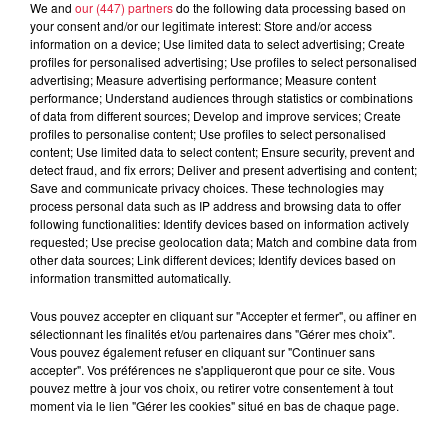
We and
our (447) partners
do the following data processing based on
your consent and/or our legitimate interest: Store and/or access
À découvrir également
information on a device; Use limited data to select advertising; Create
profiles for personalised advertising; Use profiles to select personalised
advertising; Measure advertising performance; Measure content
performance; Understand audiences through statistics or combinations
of data from different sources; Develop and improve services; Create
profiles to personalise content; Use profiles to select personalised
content; Use limited data to select content; Ensure security, prevent and
detect fraud, and fix errors; Deliver and present advertising and content;
Save and communicate privacy choices. These technologies may
process personal data such as IP address and browsing data to offer
following functionalities: Identify devices based on information actively
requested; Use precise geolocation data; Match and combine data from
other data sources; Link different devices; Identify devices based on
information transmitted automatically.
Vous pouvez accepter en cliquant sur "Accepter et fermer", ou affiner en
sélectionnant les finalités et/ou partenaires dans "Gérer mes choix".
Vous pouvez également refuser en cliquant sur "Continuer sans
accepter". Vos préférences ne s'appliqueront que pour ce site. Vous
pouvez mettre à jour vos choix, ou retirer votre consentement à tout
moment via le lien "Gérer les cookies" situé en bas de chaque page.
À Hoerdt, de l’eau brune sort des robinets
Depuis plusieurs jours, des habitants de Hoerdt ont vu de