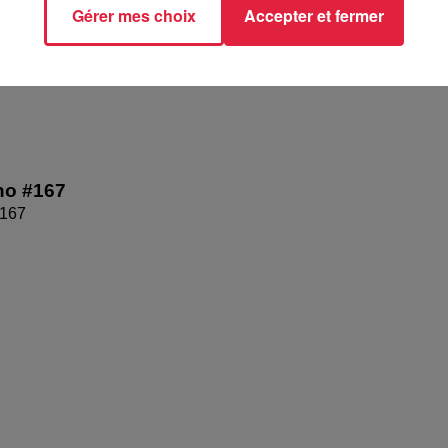
Gérer mes choix
Accepter et fermer
no #167
#167