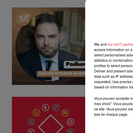
Podium #83 -
Podium #83 - Le 
We and
our (447) partn
access information on a 
select personalised ad
statistics or combinatio
profiles to select person
Deliver and present adv
data such as IP address 
requested; Use precise g
based on information tra
Vous pouvez accepter en 
Horoscope du
mes choix". Vous pouvez
Horoscope du ven
ce site. Vous pouvez met
bas de chaque page.