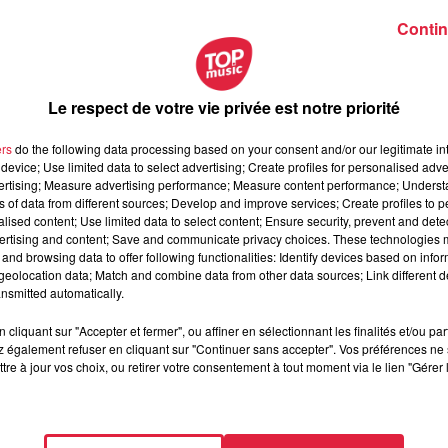
Contin
 Le parcours de Sacha Straub-Kahn
parcours de Sacha Straub-Kahn
Le respect de votre vie privée est notre priorité
ers
do the following data processing based on your consent and/or our legitimate int
device; Use limited data to select advertising; Create profiles for personalised adver
vertising; Measure advertising performance; Measure content performance; Unders
ns of data from different sources; Develop and improve services; Create profiles to 
alised content; Use limited data to select content; Ensure security, prevent and detect
ertising and content; Save and communicate privacy choices. These technologies
and browsing data to offer following functionalities: Identify devices based on infor
eolocation data; Match and combine data from other data sources; Link different de
nsmitted automatically.
cliquant sur "Accepter et fermer", ou affiner en sélectionnant les finalités et/ou pa
 vendredi 07 août 2026
 également refuser en cliquant sur "Continuer sans accepter". Vos préférences ne 
dredi 07 août 2026
tre à jour vos choix, ou retirer votre consentement à tout moment via le lien "Gérer 