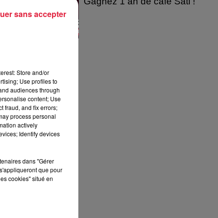
Gagnez 1 an de café Sati !
uer sans accepter
erest: Store and/or
tising; Use profiles to
tand audiences through
personalise content; Use
 fraud, and fix errors;
 may process personal
mation actively
vices; Identify devices
rtenaires dans "Gérer
s'appliqueront que pour
les cookies" situé en