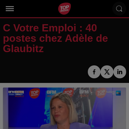
C Votre Emploi : 40
postes chez Adèle de
Glaubitz