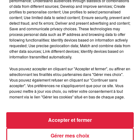
performance; Understand audiences through statistics or combinations
Catherine Trautmann réagit
of data from different sources; Develop and improve services; Create
profiles to personalise content; Use profiles to select personalised
content; Use limited data to select content; Ensure security, prevent and
detect fraud, and fix errors; Deliver and present advertising and content;
Save and communicate privacy choices. These technologies may
6 août 2026
process personal data such as IP address and browsing data to offer
Au zoo de Mulhouse : rencontre
following functionalities: Identify devices based on information actively
avec les flamants rouges
requested; Use precise geolocation data; Match and combine data from
other data sources; Link different devices; Identify devices based on
information transmitted automatically.
Vous pouvez accepter en cliquant sur "Accepter et fermer", ou affiner en
sélectionnant les finalités et/ou partenaires dans "Gérer mes choix".
Vous pouvez également refuser en cliquant sur "Continuer sans
accepter". Vos préférences ne s'appliqueront que pour ce site. Vous
À découvrir également
pouvez mettre à jour vos choix, ou retirer votre consentement à tout
moment via le lien "Gérer les cookies" situé en bas de chaque page.
Accepter et fermer
Gérer mes choix