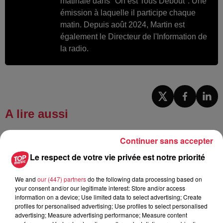
matinale dans "On est Tous Debout". Une
émission à laquelle il participe chaque
matin. Depuis août 2024, Martin est
également le Directeur de l'Information de
la radio.
A lire aussi
Continuer sans accepter
6 août 2026
À Hoerdt, de l’eau brune sort des
Le respect de votre vie privée est notre priorité
robinets
We and
our (447) partners
do the following data processing based on
your consent and/or our legitimate interest: Store and/or access
information on a device; Use limited data to select advertising; Create
profiles for personalised advertising; Use profiles to select personalised
6 août 2026
advertising; Measure advertising performance; Measure content
Tags antisémites à Strasbourg :