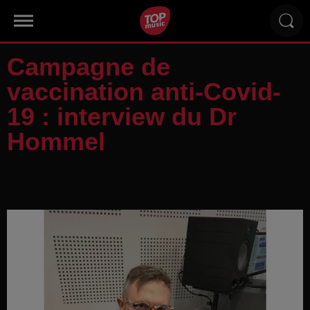
Campagne de
vaccination anti-Covid-
19 : interview du Dr
Hommel