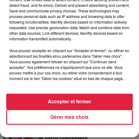
6 août 2026
detect fraud, and fix errors; Deliver and present advertising and content;
Les dernières infos sur la venue du
Save and communicate privacy choices. These technologies may
pape à Metz en septembre
process personal data such as IP address and browsing data to offer
following functionalities: Identify devices based on information actively
requested; Use precise geolocation data; Match and combine data from
other data sources; Link different devices; Identify devices based on
information transmitted automatically.
5 août 2026
Vous pouvez accepter en cliquant sur "Accepter et fermer", ou affiner en
Europa-Park : des précisons sur
sélectionnant les finalités et/ou partenaires dans "Gérer mes choix".
l’après Euro-Mir
Vous pouvez également refuser en cliquant sur "Continuer sans
accepter". Vos préférences ne s'appliqueront que pour ce site. Vous
pouvez mettre à jour vos choix, ou retirer votre consentement à tout
moment via le lien "Gérer les cookies" situé en bas de chaque page.
Accepter et fermer
Dans la même série
Gérer mes choix
L’Alsace et le Nord Ouest de la
France sont plus
particulièrement...