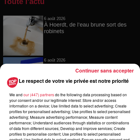
Toute l'actu
6 août 2026
À Hoerdt, de l’eau brune sort des
robinets
6 août 2026
Tags antisémites à Strasbourg :
Continuer sans accepter
Catherine Trautmann réagit
Le respect de votre vie privée est notre priorité
We and
our (447) partners
do the following data processing based on
your consent and/or our legitimate interest: Store and/or access
6 août 2026
information on a device; Use limited data to select advertising; Create
Au zoo de Mulhouse : rencontre
profiles for personalised advertising; Use profiles to select personalised
avec les flamants rouges
advertising; Measure advertising performance; Measure content
performance; Understand audiences through statistics or combinations
of data from different sources; Develop and improve services; Create
profiles to personalise content; Use profiles to select personalised
content; Use limited data to select content; Ensure security, prevent and