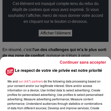
Cet élément est masqué compte-tenu du refus du
dépôt de cookies que vous avez exprimé. Si vous
souhaitez l'afficher, merci de nous donner votre accord
en cliquant sur le bouton ci-dessous.
Afficher l'élément
En résumé, c'est
l'un des challenges qui m'a le plus sorti
de ma zone de confort
, puisque je n'étais à priori
Continuer sans accepter
absolument pas dans mon élément. C'est la preuve que
finalement, quand on se dépasse, on prend aussi beaucoup
Le respect de votre vie privée est notre priorité
de plaisir ! 😎
We and
our (447) partners
do the following data processing based on
Et si vous aussi vous avez envie de pratiquer ce sport,
your consent and/or our legitimate interest: Store and/or access
sachez que
le CRIG recrute et forme des jeunes filles
, il y
information on a device; Use limited data to select advertising; Create
a de la place ! Vous pouvez aussi assister au prochain
profiles for personalised advertising; Use profiles to select personalised
advertising; Measure advertising performance; Measure content
match des Miss le
dimanche 24 mars à 15h à Illkirch-
performance; Understand audiences through statistics or combinations
Graffenstaden
.
of data from different sources; Develop and improve services; Create