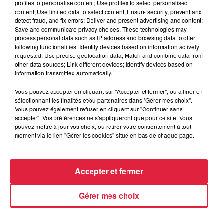
profiles to personalise content; Use profiles to select personalised
content; Use limited data to select content; Ensure security, prevent and
Publié : 29 février 2024 à 9h57 - Modifié : 9 mars 2024 à
detect fraud, and fix errors; Deliver and present advertising and content;
11h43 Estelle Burckel
Save and communicate privacy choices. These technologies may
process personal data such as IP address and browsing data to offer
following functionalities: Identify devices based on information actively
requested; Use precise geolocation data; Match and combine data from
other data sources; Link different devices; Identify devices based on
information transmitted automatically.
A lire aussi
Vous pouvez accepter en cliquant sur "Accepter et fermer", ou affiner en
sélectionnant les finalités et/ou partenaires dans "Gérer mes choix".
6 août 2026
Vous pouvez également refuser en cliquant sur "Continuer sans
À Hoerdt, de l’eau brune sort des
accepter". Vos préférences ne s'appliqueront que pour ce site. Vous
pouvez mettre à jour vos choix, ou retirer votre consentement à tout
robinets
moment via le lien "Gérer les cookies" situé en bas de chaque page.
Accepter et fermer
6 août 2026
Tags antisémites à Strasbourg :
Catherine Trautmann réagit
Gérer mes choix