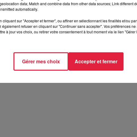
eolocation data; Match and combine data from other data sources; Link different de
maginée par les filles du ballet sous la houlette de
Sabrina
nsmitted automatically.
g (BNS)
. Entourée
de six jeunes nageuses du BNS
, Estelle a
cliquant sur "Accepter et fermer", ou affiner en sélectionnant les finalités et/ou pa
ur exécuter les figures artistiques. "Jambe verticale pliée", "ja
 également refuser en cliquant sur "Continuer sans accepter". Vos préférences ne 
ins s'est essayée à reproduire les principales figures de la
tre à jour vos choix, ou retirer votre consentement à tout moment via le lien "Gérer 
t qui lui a valu les félicitations de l'entraîneuse du BNS. Un
Gérer mes choix
Accepter et fermer