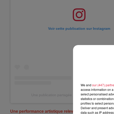
Voir cette publication sur Instagram
We and
our (447) partn
access information on a 
select personalised ad
Une publication partagée par Top Music (@topmusi
statistics or combinatio
profiles to select person
Deliver and present adv
Une performance artistique relevée haut la main
data such as IP address 