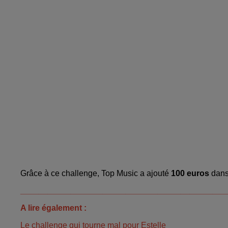
Grâce à ce challenge, Top Music a ajouté
100 euros
dans 
_____________________________________________
A lire également :
Le challenge qui tourne mal pour Estelle