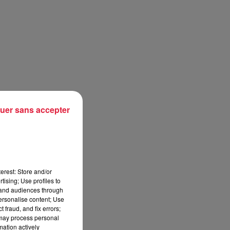
uer sans accepter
erest: Store and/or
tising; Use profiles to
tand audiences through
personalise content; Use
 fraud, and fix errors;
 may process personal
mation actively