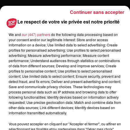
Continuer sans accepter
Le respect de votre vie privée est notre priorité
Toute l'actu
We and
our (447) partners
do the following data processing based on
your consent and/or our legitimate interest: Store and/or access
16h11
information on a device; Use limited data to select advertising; Create
Une journée à l'Écomusée d'Alsace à
profiles for personalised advertising; Use profiles to select personalised
Ungersheim
advertising; Measure advertising performance; Measure content
performance; Understand audiences through statistics or combinations
of data from different sources; Develop and improve services; Create
profiles to personalise content; Use profiles to select personalised
content; Use limited data to select content; Ensure security, prevent and
6h38
detect fraud, and fix errors; Deliver and present advertising and content;
Les sentiers poussettes de la Vallée
Save and communicate privacy choices. These technologies may
de Villé
process personal data such as IP address and browsing data to offer
following functionalities: Identify devices based on information actively
requested; Use precise geolocation data; Match and combine data from
other data sources; Link different devices; Identify devices based on
information transmitted automatically.
6 août 2026
À Hoerdt, de l’eau brune sort des
Vous pouvez accepter en cliquant sur "Accepter et fermer", ou affiner en
sélectionnant les finalités et/ou partenaires dans "Gérer mes choix".
robinets