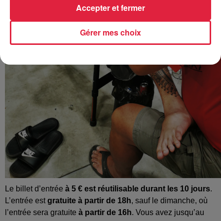
Accepter et fermer
Gérer mes choix
Le billet d’entrée
à 5 € est réutilisable durant les 10 jours
.
L’entrée est
gratuite à partir de 18h
, sauf le dimanche, où
l’entrée sera gratuite
à partir de 16h
. Vous avez jusqu’au