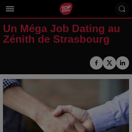
Un Méga Job Dating au
Zénith de Strasbourg