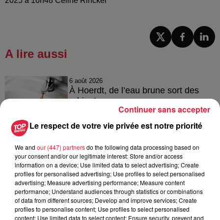
2025 à 16h48 Celine Rinckel
A lire aussi
6 août 2026
À Hoerdt, de l’eau brune sort des
robinets
Continuer sans accepter
Le respect de votre vie privée est notre priorité
6 août 2026
We and
our (447) partners
do the following data processing based on
Tags antisémites à Strasbourg :
your consent and/or our legitimate interest: Store and/or access
information on a device; Use limited data to select advertising; Create
Catherine Trautmann réagit
profiles for personalised advertising; Use profiles to select personalised
advertising; Measure advertising performance; Measure content
performance; Understand audiences through statistics or combinations
of data from different sources; Develop and improve services; Create
profiles to personalise content; Use profiles to select personalised
6 août 2026
content; Use limited data to select content; Ensure security, prevent and