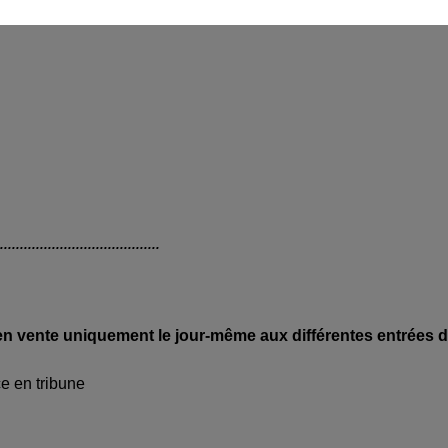
.........................................
t en vente uniquement le jour-même aux différentes entrées 
ce en tribune