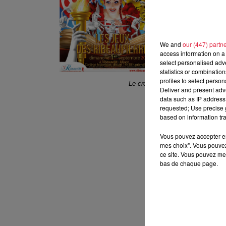
We and
our (447) partn
access information on a 
select personalised ad
statistics or combinatio
profiles to select person
Le croquis du char des Donzelles.
Deliver and present adv
data such as IP address 
requested; Use precise g
based on information tra
Vous pouvez accepter en 
mes choix". Vous pouvez
ce site. Vous pouvez met
bas de chaque page.