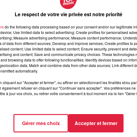
Le respect de votre vie privée est notre priorité
ers
do the following data processing based on your consent and/or our legitimate int
device; Use limited data to select advertising; Create profiles for personalised adver
vertising; Measure advertising performance; Measure content performance; Unders
ns of data from different sources; Develop and improve services; Create profiles to 
alised content; Use limited data to select content; Ensure security, prevent and detect
 / @Mairie de Ribeauvillé - Antoine Helbert
ertising and content; Save and communicate privacy choices. These technologies
and browsing data to offer following functionalities: Identify devices based on infor
eolocation data; Match and combine data from other data sources; Link different de
nsmitted automatically.
cliquant sur "Accepter et fermer", ou affiner en sélectionnant les finalités et/ou pa
 également refuser en cliquant sur "Continuer sans accepter". Vos préférences ne 
tre à jour vos choix, ou retirer votre consentement à tout moment via le lien "Gérer 
Gérer mes choix
Accepter et fermer