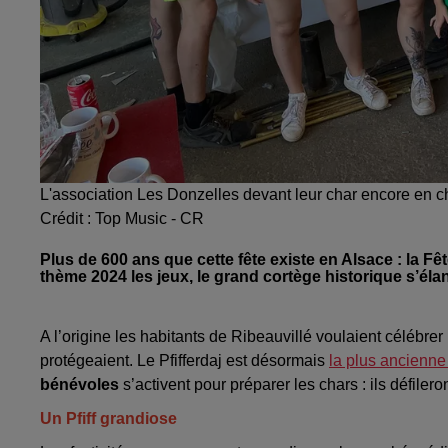
L'association Les Donzelles devant leur char encore en c
Crédit :
Top Music - CR
Plus de 600 ans que cette fête existe en Alsace : la Fê
thème 2024 les jeux, le grand cortège historique s’éla
A l’origine les habitants de Ribeauvillé voulaient célébrer
protégeaient. Le Pfifferdaj est désormais
la plus ancienne
bénévoles
s’activent pour préparer les chars : ils défile
Un Pfiff grandiose