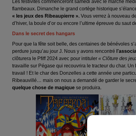
Les festivités commenceront samedi avec le marché médiév
flambeaux. Dimanche le grand cortège historique s’élan
« les jeux des Ribeaupierre ».
Vous verrez à nouveau des
d’hiver, la boule d’or ou encore l’ultime épreuve du saut 
Dans le secret des hangars
Pour que la fête soit belle, des centaines de bénévoles s’
perdure jusqu’au jour J. Nous y avons rencontré
l’associ
clôturera le Pfiff 2024 avec pour intituler
« Clôture des jeu
travaille sur Pégase qui recouvrira le tracteur du char. 
travail ! Et le char des Donzelles a cette année une partic
Ribeauvillé… mais on nous a demandé de garder le secret
quelque chose de magique
se produira.