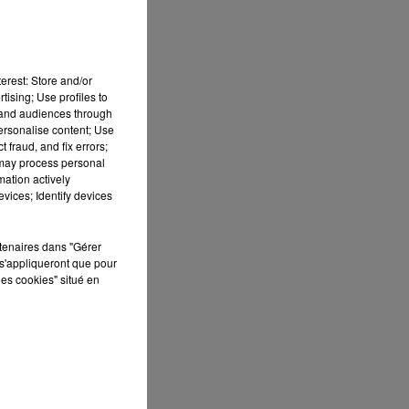
erest: Store and/or
tising; Use profiles to
tand audiences through
personalise content; Use
 fraud, and fix errors;
 may process personal
mation actively
vices; Identify devices
rtenaires dans "Gérer
s'appliqueront que pour
les cookies" situé en