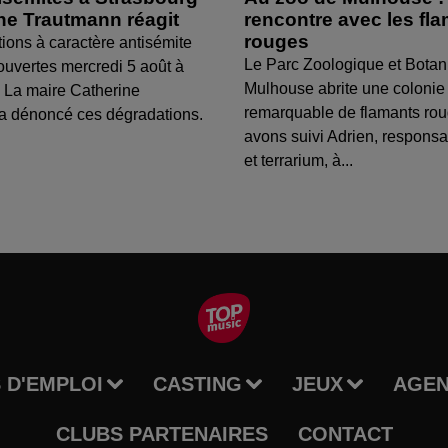
ine Trautmann réagit
rencontre avec les fl
rouges
tions à caractère antisémite
Le Parc Zoologique et Botan
ouvertes mercredi 5 août à
Mulhouse abrite une colonie
 La maire Catherine
remarquable de flamants ro
a dénoncé ces dégradations.
avons suivi Adrien, respons
et terrarium, à...
 D'EMPLOI
CASTING
JEUX
AGE
CLUBS PARTENAIRES
CONTACT