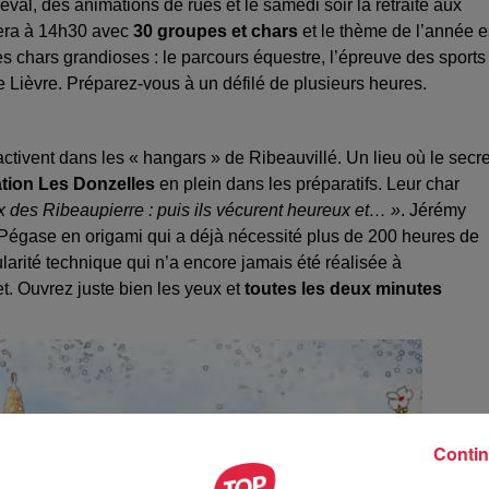
al, des animations de rues et le samedi soir la retraite aux
cera à 14h30 avec
30 groupes et chars
et le thème de l’année e
 chars grandioses : le parcours équestre, l’épreuve des sports
de Lièvre. Préparez-vous à un défilé de plusieurs heures.
activent dans les « hangars » de Ribeauvillé. Un lieu où le secre
ation Les Donzelles
en plein dans les préparatifs. Leur char
x des Ribeaupierre : puis ils vécurent heureux et… »
. Jérémy
Un Pégase en origami qui a déjà nécessité plus de 200 heures de
ularité technique qui n’a encore jamais été réalisée à
. Ouvrez juste bien les yeux et
toutes les deux minutes
Contin