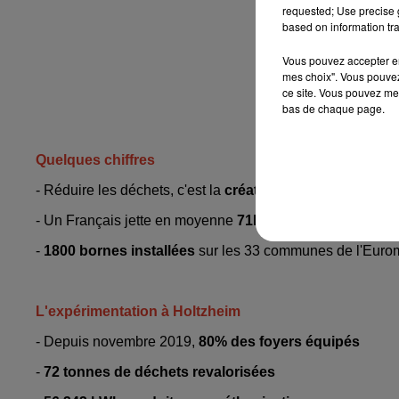
requested; Use precise g
based on information tra
Vous pouvez accepter en 
mes choix". Vous pouvez
ce site. Vous pouvez met
bas de chaque page.
Quelques chiffres
- Réduire les déchets, c'est la
création de 25 000 emploi
- Un Français jette en moyenne
71kg de déchets aliment
-
1800 bornes installées
sur les 33 communes de l'Euro
L'expérimentation à Holtzheim
- Depuis novembre 2019,
80% des foyers équipés
-
72 tonnes de déchets revalorisées