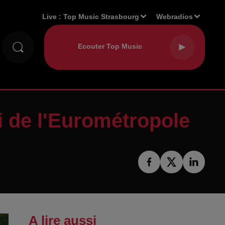
Live :
Top Music Strasbourg
Webradios
ri de l'Eurométropole
A lire aussi