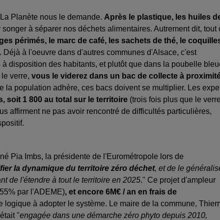
ts. La Planète nous le demande.
Après le plastique, les huiles d
oir songer à séparer nos déchets alimentaires. Autrement dit, tout
ages périmés, le marc de café, les sachets de thé, le coquille
. Déjà à l'oeuvre dans d'autres communes d'Alsace, c'est
 disposition des habitants, et plutôt que dans la poubelle bleu
 le verre,
vous le viderez dans un bac de collecte à proximit
 la population adhère, ces bacs doivent se multiplier. Les expe
soit 1 800 au total sur le territoire
(trois fois plus que le verre
s affirment ne pas avoir rencontré de difficultés particulières,
positif.
éné Pia Imbs, la présidente de l'Eurométropole lors de
ifier la dynamique du territoire zéro déchet
, et de le généralis
de l'étendre à tout le territoire en 2025
." Ce projet d'ampleur
à 55% par l'ADEME)
, et encore 6M€ / an en frais de
de logique à adopter le système. Le maire de la commune, Thierr
tait "
engagée dans une démarche zéro phyto depuis 2010,