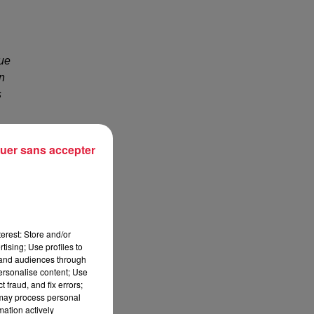
que
on
s
uer sans accepter
erest: Store and/or
tising; Use profiles to
tand audiences through
personalise content; Use
 fraud, and fix errors;
 may process personal
mation actively