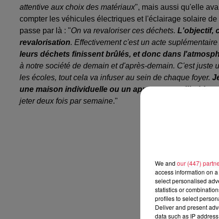
attentive aux choix des matériaux
", mais aussi qu'elle av
compter les véhicules électriques et l'éclairage solaire de l
passe par là : "
On va revaloriser ces déchets.
L'objectif, 
revalorisation
. Effectivement c'est un acte suplémentaire
leurs déchets finissent brûlés, et donc dans l'atmosp
à notre société de demain et d'après-demain. C'est juste 
les écoles, tout cela va infuser au sein de chaque foyer.
J
une maison individuelle ou un appartement d'habitat c
jeter deux fois par semaine
."
We and
our (447) partn
access information on a 
select personalised ad
statistics or combinatio
profiles to select person
Deliver and present adv
data such as IP address 