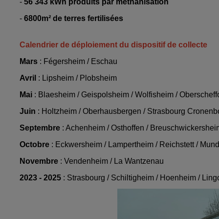
-
56 343 kWh produits par méthanisation
-
6800m² de terres fertilisées
Calendrier de déploiement du dispositif de collecte
Mars
: Fégersheim / Eschau
Avril
: Lipsheim / Plobsheim
Mai
: Blaesheim / Geispolsheim / Wolfisheim / Oberschef
Juin
: Holtzheim / Oberhausbergen / Strasbourg Cronenb
Septembre
: Achenheim / Osthoffen / Breuschwickershei
Octobre
: Eckwersheim / Lampertheim / Reichstett / Mun
Novembre
: Vendenheim / La Wantzenau
2023 - 2025
: Strasbourg / Schiltigheim / Hoenheim / Lingo