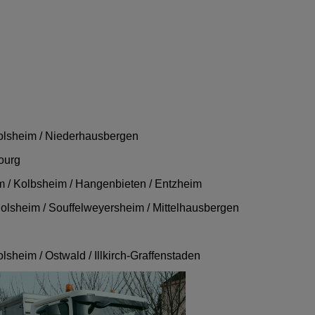
folsheim / Niederhausbergen
ourg
m / Kolbsheim / Hangenbieten / Entzheim
dolsheim / Souffelweyersheim / Mittelhausbergen
lsheim / Ostwald / Illkirch-Graffenstaden