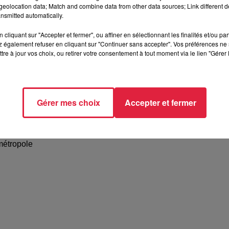
eolocation data; Match and combine data from other data sources; Link different de
nsmitted automatically.
cliquant sur "Accepter et fermer", ou affiner en sélectionnant les finalités et/ou pa
 également refuser en cliquant sur "Continuer sans accepter". Vos préférences ne 
tre à jour vos choix, ou retirer votre consentement à tout moment via le lien "Gérer 
Gérer mes choix
Accepter et fermer
s
dans le domaine de l'économie sociale et solidaire
aires par an, dont 29 kg de pur gaspillage
métropole