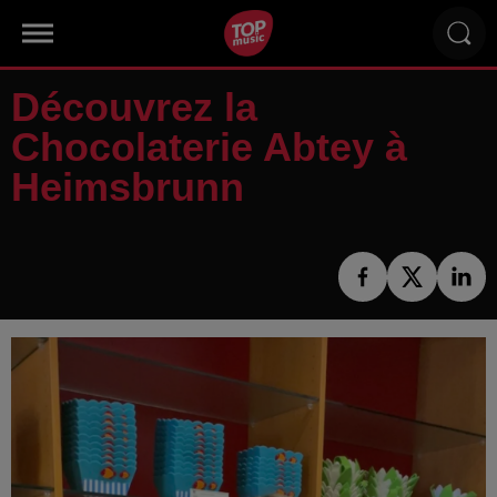
Découvrez la
Chocolaterie Abtey à
Heimsbrunn