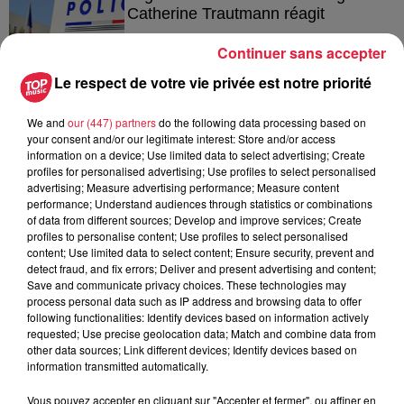
Catherine Trautmann réagit
Continuer sans accepter
Le respect de votre vie privée est notre priorité
14h33
Au zoo de Mulhouse : rencontre
We and
our (447) partners
do the following data processing based on
avec les flamants rouges
your consent and/or our legitimate interest: Store and/or access
information on a device; Use limited data to select advertising; Create
profiles for personalised advertising; Use profiles to select personalised
advertising; Measure advertising performance; Measure content
performance; Understand audiences through statistics or combinations
of data from different sources; Develop and improve services; Create
profiles to personalise content; Use profiles to select personalised
content; Use limited data to select content; Ensure security, prevent and
À découvrir également
detect fraud, and fix errors; Deliver and present advertising and content;
Save and communicate privacy choices. These technologies may
process personal data such as IP address and browsing data to offer
following functionalities: Identify devices based on information actively
requested; Use precise geolocation data; Match and combine data from
other data sources; Link different devices; Identify devices based on
information transmitted automatically.
Vous pouvez accepter en cliquant sur "Accepter et fermer", ou affiner en