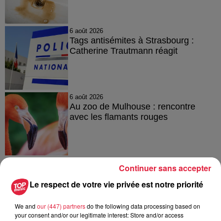
6 août 2026
Tags antisémites à Strasbourg :
Catherine Trautmann réagit
6 août 2026
Au zoo de Mulhouse : rencontre
avec les flamants rouges
Continuer sans accepter
Le respect de votre vie privée est notre priorité
À découvrir également
We and
our (447) partners
do the following data processing based on
your consent and/or our legitimate interest: Store and/or access