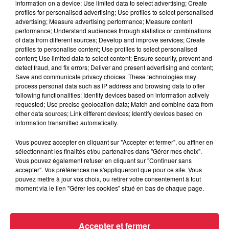
information on a device; Use limited data to select advertising; Create
profiles for personalised advertising; Use profiles to select personalised
advertising; Measure advertising performance; Measure content
performance; Understand audiences through statistics or combinations
of data from different sources; Develop and improve services; Create
profiles to personalise content; Use profiles to select personalised
content; Use limited data to select content; Ensure security, prevent and
detect fraud, and fix errors; Deliver and present advertising and content;
Save and communicate privacy choices. These technologies may
process personal data such as IP address and browsing data to offer
following functionalities: Identify devices based on information actively
requested; Use precise geolocation data; Match and combine data from
other data sources; Link different devices; Identify devices based on
information transmitted automatically.
Vous pouvez accepter en cliquant sur "Accepter et fermer", ou affiner en
sélectionnant les finalités et/ou partenaires dans "Gérer mes choix".
Vous pouvez également refuser en cliquant sur "Continuer sans
Alsace Excellence : découvrez les Brasseries
accepter". Vos préférences ne s'appliqueront que pour ce site. Vous
Kronenbourg à Obernai
pouvez mettre à jour vos choix, ou retirer votre consentement à tout
moment via le lien "Gérer les cookies" situé en bas de chaque page.
Basées à Obernai, les Brasseries Kronenbourg font partie
d'Alsace Excellence et mettent en avant leur initiative
"Création et développement de la filière...
Accepter et fermer