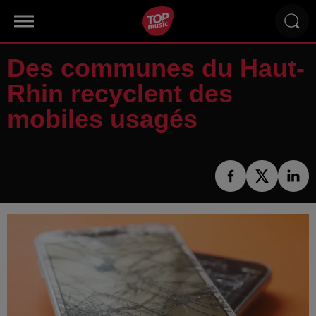
Des communes du Haut-
Rhin recyclent des
mobiles usagés