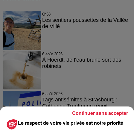
6h38
Les sentiers poussettes de la Vallée
de Villé
6 août 2026
À Hoerdt, de l’eau brune sort des
robinets
6 août 2026
Tags antisémites à Strasbourg :
Catherine Trautmann réagit
Continuer sans accepter
Le respect de votre vie privée est notre priorité